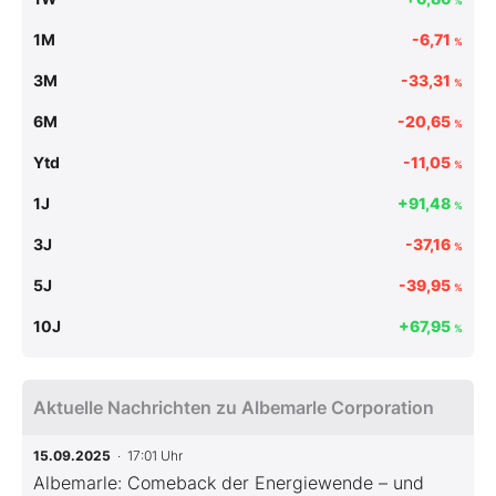
%
1M
-6,71
%
3M
-33,31
%
6M
-20,65
%
Ytd
-11,05
%
1J
+91,48
%
3J
-37,16
%
5J
-39,95
%
10J
+67,95
%
Aktuelle Nachrichten zu Albemarle Corporation
15.09.2025
· 17:01 Uhr
Albemarle: Comeback der Energiewende – und