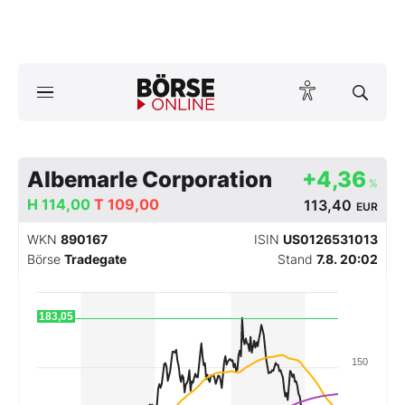
Börse
News
Anlageprodukte
Albemarle Corporation
+4,36
%
H
114,00
T
109,00
113,40
EUR
Finanz-Check
WKN
890167
ISIN
US0126531013
Abo & Shop
Börse
Tradegate
Stand
7.8. 20:02
BO-Musterdepots
183,05
Experten
150
Mein B:O