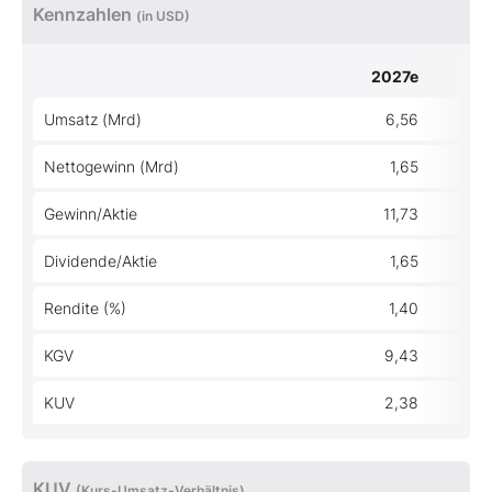
Kennzahlen
(in USD)
2027e
Umsatz (Mrd)
6,56
Nettogewinn (Mrd)
1,65
Gewinn/Aktie
11,73
Dividende/Aktie
1,65
Rendite (%)
1,40
KGV
9,43
KUV
2,38
KUV
(Kurs-Umsatz-Verhältnis)