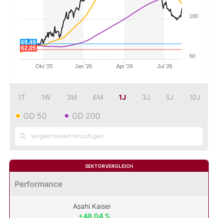
100
Mein Konto
69,49
62,05
50
Folgen Sie uns
Okt '25
Jan '26
Apr '26
Jul '26
Kontakt
1T
1W
3M
6M
1J
3J
5J
10J
GD 50
GD 200
SEKTORVERGLEICH
Performance
Asahi Kaisei
+48,04 %