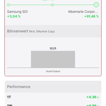
Samsung SDI
Albemarle Corporation
+3,04 %
+91,48 %
Börsenwert
Mrd. (Market Cap)
12,13
Asahi Kaisei
Performance
1T
+4,36
%
1W
+6,86