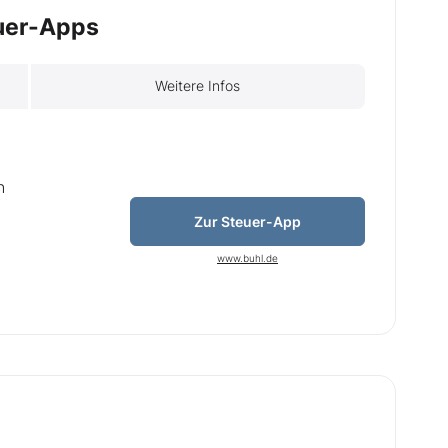
euer-Apps
Weitere Infos
n
Zur Steuer-App
www.buhl.de