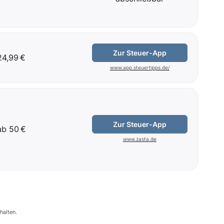
Zur Steuer-App
24,99 €
www.app.steuertipps.de/
Zur Steuer-App
ab 50 €
www.zasta.de
halten.