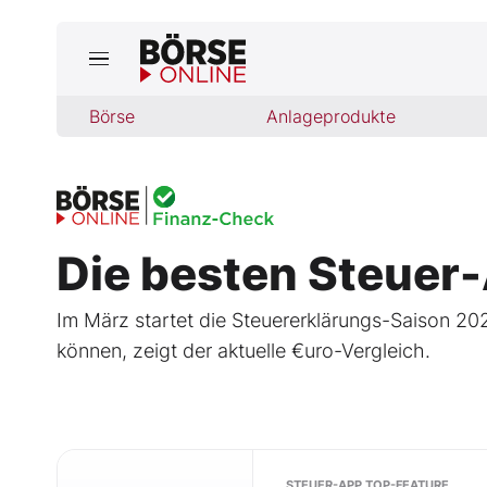
Börse
Börse
Anlageprodukte
News
Anlageprodukte
Finanz-Check
Die besten Steuer
Abo & Shop
Im März startet die Steuererklärungs-Saison 2
BO-Musterdepots
können, zeigt der aktuelle €uro-Vergleich.
Experten
Mein B:O
STEUER-APP TOP-FEATURE