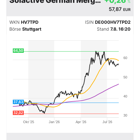
Solactive German Mergers & Acquisitions Performanc
+0,26
%
57,87
EUR
Mein Konto
WKN
HV7TPD
ISIN
DE000HV7TPD2
Börse
Stuttgart
Stand
7.8. 16:20
Folgen Sie uns
64,50
60
Kontakt
50
40
37,63
32,02
30
Okt '25
Jan '26
Apr '26
Jul '26