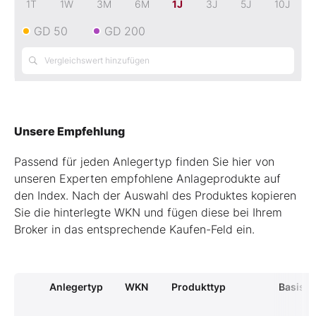
1T
1W
3M
6M
1J
3J
5J
10J
GD 50
GD 200
Unsere Empfehlung
Passend für jeden Anlegertyp finden Sie hier von
unseren Experten empfohlene Anlageprodukte auf
den Index. Nach der Auswahl des Produktes kopieren
Sie die hinterlegte WKN und fügen diese bei Ihrem
Broker in das entsprechende Kaufen-Feld ein.
Anlegertyp
WKN
Produkttyp
Basiswe