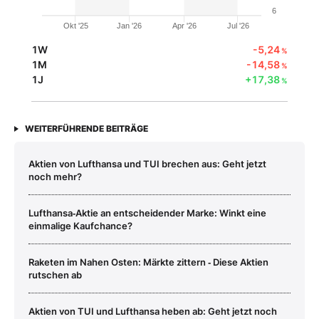
6
Okt '25
Jan '26
Apr '26
Jul '26
1W
-5,24
%
1M
-14,58
%
1J
+17,38
%
WEITERFÜHRENDE BEITRÄGE
Aktien von Lufthansa und TUI brechen aus: Geht jetzt
noch mehr?
Lufthansa‑Aktie an entscheidender Marke: Winkt eine
einmalige Kaufchance?
Raketen im Nahen Osten: Märkte zittern ‑ Diese Aktien
rutschen ab
Aktien von TUI und Lufthansa heben ab: Geht jetzt noch