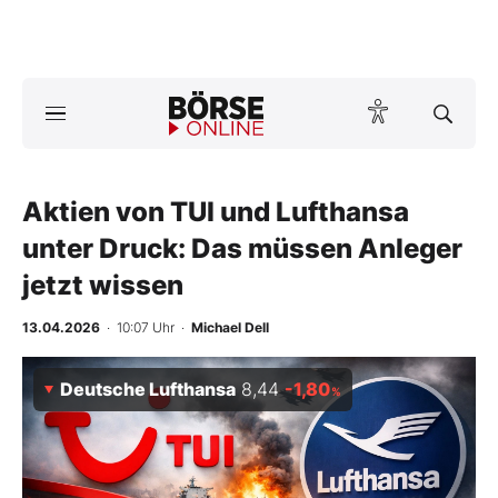
Börse
News
Aktien von TUI und Lufthansa
Anlageprodukte
unter Druck: Das müssen Anleger
Finanz-Check
jetzt wissen
Abo & Shop
13.04.2026
· 10:07 Uhr
·
Michael Dell
BO-Musterdepots
Deutsche Lufthansa
8,44
-1,80
%
Experten
Mein B:O