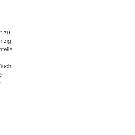
n zu
anzig-
teile
r
 Buch
e
m