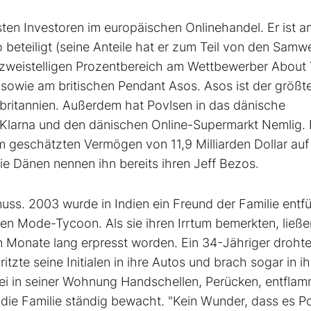
hsten Investoren im europäischen Onlinehandel. Er ist a
eteiligt (seine Anteile hat er zum Teil von den Samw
m zweistelligen Prozentbereich am Wettbewerber About
, sowie am britischen Pendant Asos. Asos ist der größt
britannien. Außerdem hat Povlsen in das dänische
 Klarna und den dänischen Online-Supermarkt Nemlig. E
m geschätzten Vermögen von 11,9 Milliarden Dollar au
ie Dänen nennen ihn bereits ihren Jeff Bezos.
uss. 2003 wurde in Indien ein Freund der Familie entfü
den Mode-Tycoon. Als sie ihren Irrtum bemerkten, ließe
n Monate lang erpresst worden. Ein 34-Jähriger drohte
ritzte seine Initialen in ihre Autos und brach sogar in i
zei in seiner Wohnung Handschellen, Perücken, entfla
d die Familie ständig bewacht. "Kein Wunder, dass es P