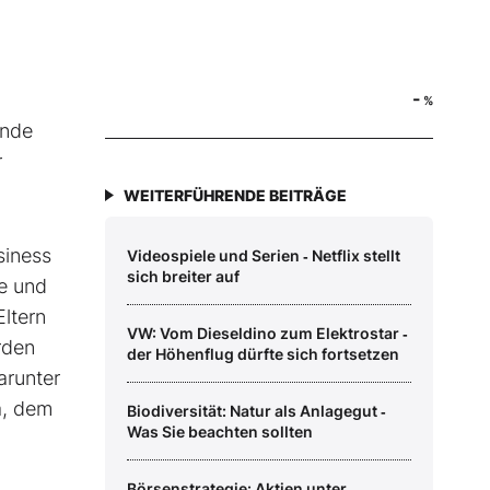
-
%
ande
r
WEITERFÜHRENDE BEITRÄGE
siness
Videospiele und Serien ‑ Netflix stellt
sich breiter auf
e und
Eltern
VW: Vom Dieseldino zum Elektrostar ‑
rden
der Höhenflug dürfte sich fortsetzen
arunter
a, dem
Biodiversität: Natur als Anlagegut ‑
Was Sie beachten sollten
Börsenstrategie: Aktien unter