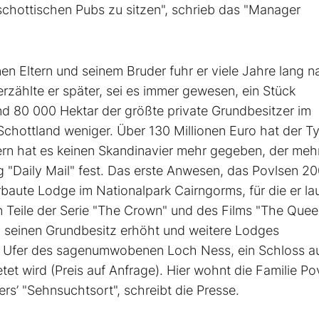
 schottischen Pubs zu sitzen", schrieb das "Manager
nen Eltern und seinem Bruder fuhr er viele Jahre lang 
rzählte er später, sei es immer gewesen, ein Stück
und 80 000 Hektar der größte private Grundbesitzer im
 Schottland weniger. Über 130 Millionen Euro hat der 
ngern hat es keinen Skandinavier mehr gegeben, der meh
ng "Daily Mail" fest. Das erste Anwesen, das Povlsen 20
rbaute Lodge im Nationalpark Cairngorms, für die er l
n Teile der Serie "The Crown" und des Films "The Quee
n seinen Grundbesitz erhöht und weitere Lodges
m Ufer des sagenumwobenen Loch Ness, ein Schloss 
tet wird (Preis auf Anfrage). Hier wohnt die Familie Po
ers’ "Sehnsuchtsort", schreibt die Presse.