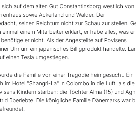
 sich auf dem alten Gut Constantinsborg westlich von
rrenhaus sowie Ackerland und Wälder. Der
bedacht, seinen Reichtum nicht zur Schau zur stellen. 
inmal einem Mitarbeiter erklärt, er habe alles, was er
enötige er nicht. Als der Angestellte auf Povlsens
iner Uhr um ein japanisches Billigprodukt handelte. La
 auf einen Tesla umgestiegen.
wurde die Familie von einer Tragödie heimgesucht. Ein
h im Hotel "Shangri-La" in Colombo in die Luft, als die
vlsens Kindern starben: die Töchter Alma (15) und Agn
strid überlebte. Die königliche Familie Dänemarks war b
efreundet.