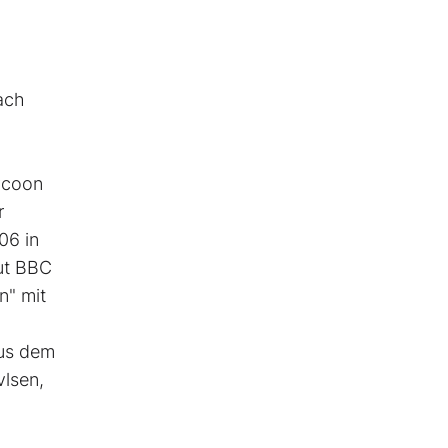
nach
Tycoon
r
06 in
aut BBC
n" mit
aus dem
vlsen,