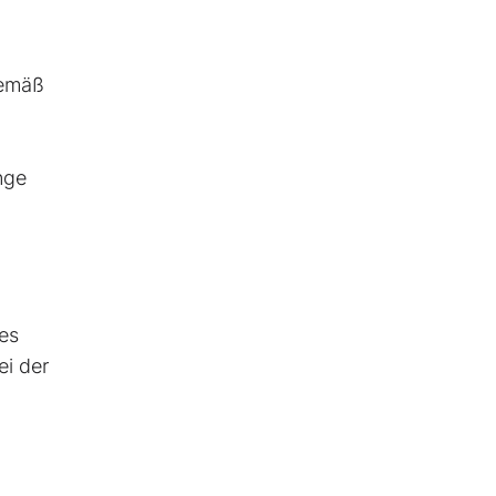
Gemäß
nge
es
ei der