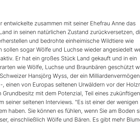
Er entwickelte zusammen mit seiner Ehefrau Anne das
 Land in seinen natürlichen Zustand zurückversetzen, d
herstellen und bedrohte einheimische Wildtiere wie
n sollen sogar Wölfe und Luchse wieder angesiedelt w
aktiv. Er hat ein großes Stück Land gekauft und in ein
erarten wie Wölfe, Luchse und Braunbären geschützt 
m Schweizer Hansjörg Wyss, der ein Milliardenvermögen
, einen von Europas seltenen Urwäldern vor der Holz
n Grundbesitz mit dem Potenzial, Teil eines zukünftigen
 seiner seltenen Interviews. "Es ist einer der wenigen 
tem haben. Sie können es fühlen, wenn Sie am Boden s
sser, einschließlich Wölfe und Bären. Es gibt mehr Blum