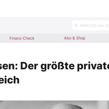
WKN/ISIN oder Su
Abo & Shop
Finanz-Check
en: Der größte privat
eich