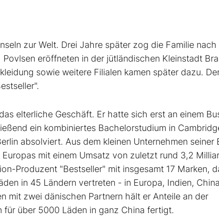
seln zur Welt. Drei Jahre später zog die Familie nach
Povlsen eröffneten in der jütländischen Kleinstadt Br
eidung sowie weitere Filialen kamen später dazu. De
stseller".
s elterliche Geschäft. Er hatte sich erst an einem Bu
ießend ein kombiniertes Bachelorstudium in Cambridg
erlin absolviert. Aus dem kleinen Unternehmen seiner 
Europas mit einem Umsatz von zuletzt rund 3,2 Millia
ion-Produzent "Bestseller" mit insgesamt 17 Marken, d
äden in 45 Ländern vertreten - in Europa, Indien, Chin
mit zwei dänischen Partnern hält er Anteile an der
n für über 5000 Läden in ganz China fertigt.