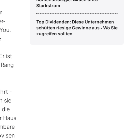
Starkstrom
m
er-
Top Dividenden: Diese Unternehmen
schütten riesige Gewinne aus ‑ Wo Sie
 You,
zugreifen sollten
e
r ist
f Rang
hrt -
n sie
 die
hr Haus
mmbare
ovlsen