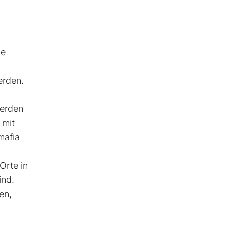
ie
erden.
werden
 mit
mafia
Orte in
ind.
en,