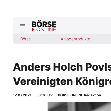
Börse
Börse
Anlageprodukte
News
Anlageprodukte
Anders Holch Povls
Finanz-Check
Vereinigten Königr
Abo & Shop
BO-Musterdepots
12.07.2021
· 08:36 Uhr
·
BÖRSE ONLINE Redaktion
Experten
-
%