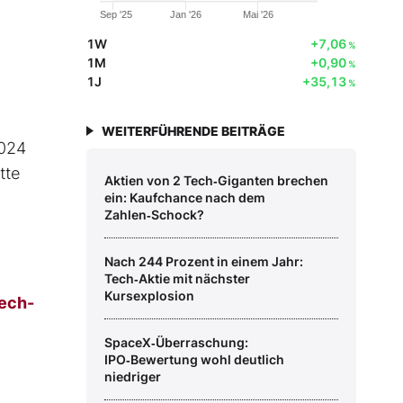
Sep '25
Jan '26
Mai '26
1W
+7,06
%
1M
+0,90
%
1J
+35,13
%
WEITERFÜHRENDE BEITRÄGE
2024
tte
Aktien von 2 Tech‑Giganten brechen
ein: Kaufchance nach dem
Zahlen‑Schock?
Nach 244 Prozent in einem Jahr:
Tech‑Aktie mit nächster
Kursexplosion
ech-
SpaceX‑Überraschung:
IPO‑Bewertung wohl deutlich
niedriger