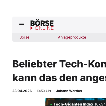
Börse
Börse
Anlageprodukte
News
Anlageprodukte
Beliebter Tech-Kon
Finanz-Check
kann das den ange
Abo & Shop
BO-Musterdepots
23.04.2026
· 19:50 Uhr
·
Johann Werther
Experten
Tech-Giganten Index
167,94