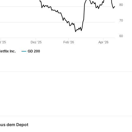
80
70
60
t '25
Dez '25
Feb '26
Apr '26
etflix Inc.
GD 200
 aus dem Depot