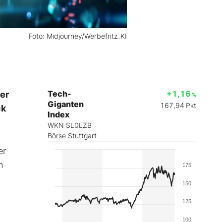
Foto: Midjourney/Werbefritz_KI
Tech-
+1,16
er
%
Giganten
167,94
Pkt
ck
Index
WKN SL0LZB
Börse Stuttgart
er
n
175
150
125
100