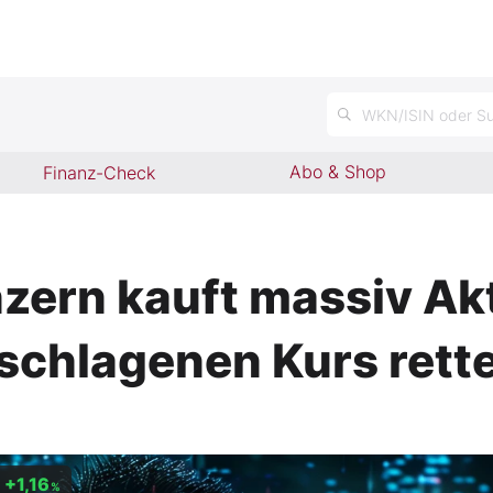
WKN/ISIN oder Su
Abo & Shop
Finanz-Check
zern kauft massiv Akt
schlagenen Kurs rett
+1,16
%