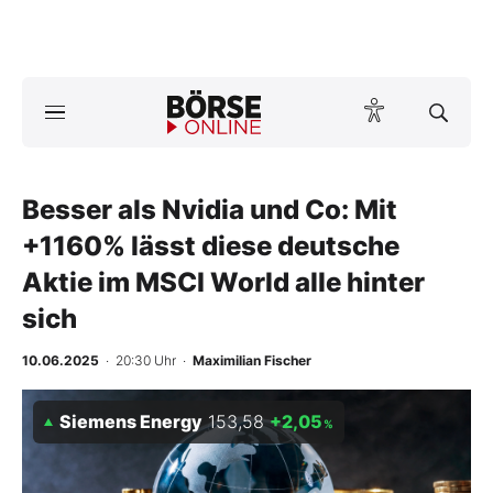
Börse
News
Besser als Nvidia und Co: Mit
Anlageprodukte
+1160% lässt diese deutsche
Finanz-Check
Aktie im MSCI World alle hinter
sich
Abo & Shop
10.06.2025
· 20:30 Uhr
·
Maximilian Fischer
BO-Musterdepots
Siemens Energy
153,58
+2,05
Experten
%
Mein B:O