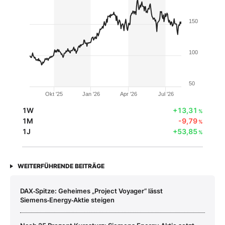
150
100
50
Okt '25
Jan '26
Apr '26
Jul '26
1W
+13,31
%
1M
-9,79
%
1J
+53,85
%
WEITERFÜHRENDE BEITRÄGE
DAX‑Spitze: Geheimes „Project Voyager“ lässt
Siemens‑Energy‑Aktie steigen