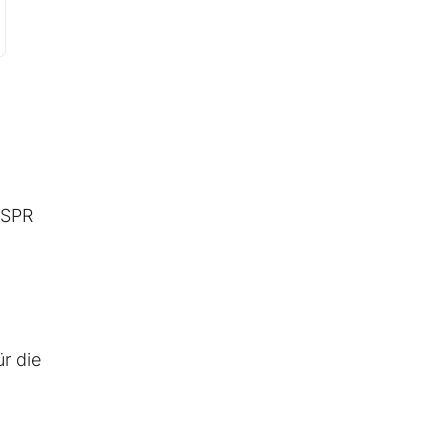
ISPR
r die