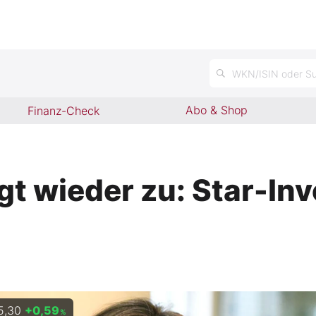
WKN/ISIN oder Su
Abo & Shop
Finanz-Check
t wieder zu: Star-Inve
5,30
+0,59
%