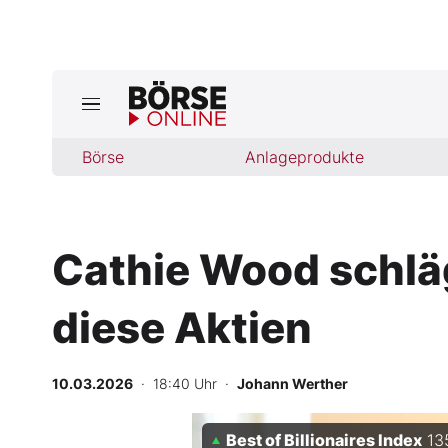
Börse
Börse
Anlageprodukte
News
Anlageprodukte
Cathie Wood schläg
Finanz-Check
diese Aktien
Abo & Shop
BO-Musterdepots
10.03.2026
· 18:40 Uhr
·
Johann Werther
Experten
Best of Billionaires Index
13