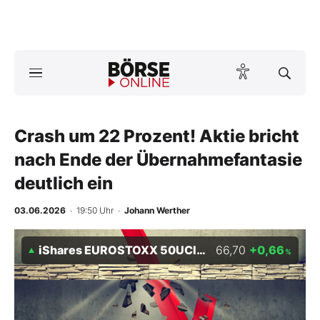
Börse
News
Crash um 22 Prozent! Aktie bricht
Anlageprodukte
nach Ende der Übernahmefantasie
Finanz-Check
deutlich ein
Abo & Shop
03.06.2026
· 19:50 Uhr
·
Johann Werther
BO-Musterdepots
iShares EUROSTOXX 50UCITS ETF (DE)
66,70
+0,66
%
Experten
Mein B:O