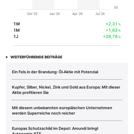
50
Okt '25
Jan '26
Apr '26
Jul '26
1W
+2,31
%
1M
+1,83
%
1J
+26,78
%
WEITERFÜHRENDE BEITRÄGE
Ein Fels in der Brandung: Öl‑Aktie mit Potenzial
Kupfer, Silber, Nickel, Zink und Gold aus Europa: Mit dieser
Aktie profitieren Sie
Mit diesem unbekannten europäischen Unternehmen
werden Superreiche noch reicher
Europas Schutzschild im Depot: Amundi bringt
Autonomie‑ETF