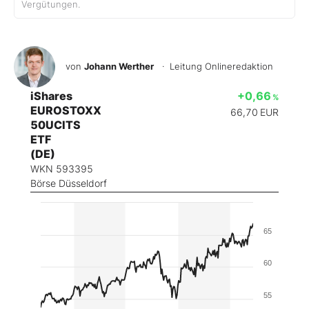
Vergütungen.
von
Johann Werther
· Leitung Onlineredaktion
iShares
+0,66
%
EUROSTOXX
66,70
EUR
50UCITS
ETF
(DE)
WKN 593395
Börse Düsseldorf
65
60
55