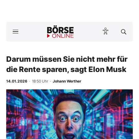
Börse
News
Darum müssen Sie nicht mehr für
Anlageprodukte
die Rente sparen, sagt Elon Musk
Finanz-Check
14.01.2026
· 18:50 Uhr
·
Johann Werther
Abo & Shop
BO-Musterdepots
Experten
Mein B:O