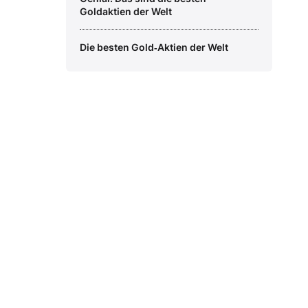
Goldaktien der Welt
Die besten Gold‑Aktien der Welt