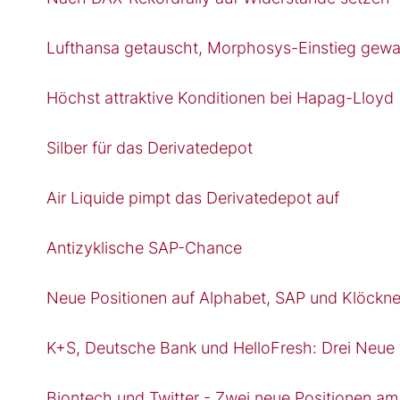
Lufthansa getauscht, Morphosys-Einstieg gewa
Höchst attraktive Konditionen bei Hapag-Lloyd
Silber für das Derivatedepot
Air Liquide pimpt das Derivatedepot auf
Antizyklische SAP-Chance
Neue Positionen auf Alphabet, SAP und Klöckne
K+S, Deutsche Bank und HelloFresh: Drei Neue 
Biontech und Twitter - Zwei neue Positionen a