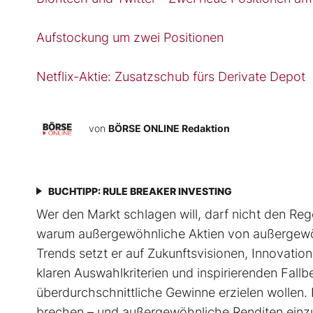
Aufstockung um zwei Positionen
Netflix-Aktie: Zusatzschub fürs Derivate Depot
von
BÖRSE ONLINE Redaktion
BUCHTIPP: RULE BREAKER INVESTING
Wer den Markt schlagen will, darf nicht den Rege
warum außergewöhnliche Aktien von außer­gewöh
Trends setzt er auf Zukunftsvisionen, Innovati
klaren Auswahlkriterien und inspirierenden Fallbeis
überdurchschnittliche Gewinne erzielen wollen. 
brechen – und außergewöhnliche Renditen einz