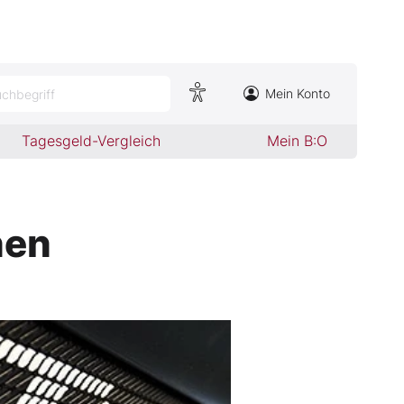
Mein Konto
chbegriff
Tagesgeld-Vergleich
Mein B:O
nen