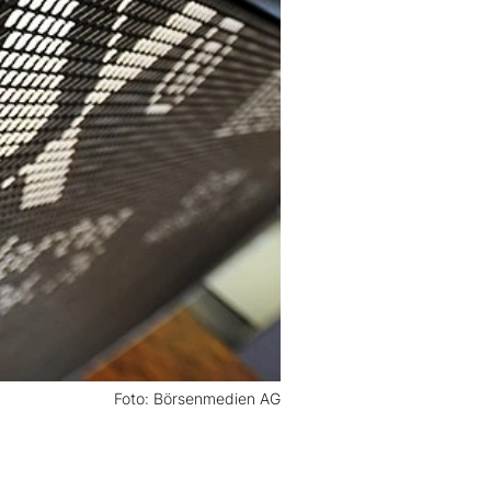
Foto: Börsenmedien AG