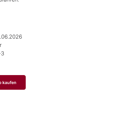
.06.2026
r
-3
p kaufen