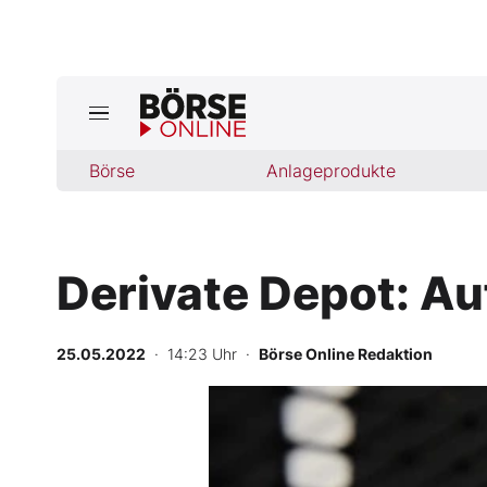
Börse
Börse
Anlageprodukte
News
Anlageprodukte
Derivate Depot: A
Finanz-Check
Abo & Shop
25.05.2022
· 14:23 Uhr
·
Börse Online Redaktion
BO-Musterdepots
-
%
Experten