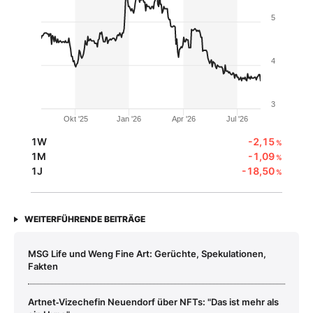
5
4
3
Okt '25
Jan '26
Apr '26
Jul '26
1W
-2,15
%
1M
-1,09
%
1J
-18,50
%
WEITERFÜHRENDE BEITRÄGE
MSG Life und Weng Fine Art: Gerüchte, Spekulationen,
Fakten
Artnet‑Vizechefin Neuendorf über NFTs: "Das ist mehr als