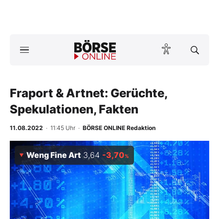
Börse
News
Fraport & Artnet: Gerüchte,
Anlageprodukte
Spekulationen, Fakten
Finanz-Check
11.08.2022
· 11:45 Uhr
·
BÖRSE ONLINE Redaktion
Abo & Shop
Weng Fine Art
3,64
-3,70
%
BO-Musterdepots
Experten
Mein B:O