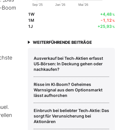
Sep '25
Jan '26
Mai '26
et-Boom
1W
+4,48
%
1M
-1,12
%
1J
+25,93
%
WEITERFÜHRENDE BEITRÄGE
ächste
Ausverkauf bei Tech‑Aktien erfasst
US‑Börsen: In Deckung gehen oder
nachkaufen?
Risse im KI‑Boom? Geheimes
Warnsignal aus dem Optionsmarkt
lässt aufhorchen
uel.
Einbruch bei beliebter Tech‑Aktie: Das
rellen
sorgt für Verunsicherung bei
Aktionären