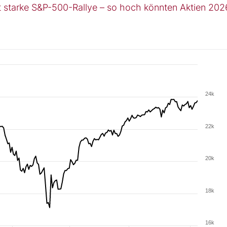
 starke S&P-500-Rallye – so hoch könnten Aktien 202
24k
22k
20k
18k
16k