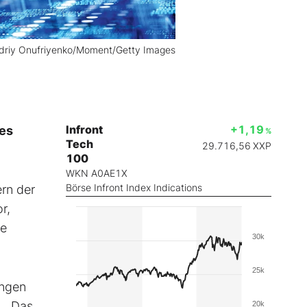
ndriy Onufriyenko/Moment/Getty Images
Infront
+1,19
nes
%
Tech
29.716,56
XXP
100
WKN A0AE1X
Börse Infront Index Indications
ern der
r,
ge
30k
25k
üngen
. „Das
20k