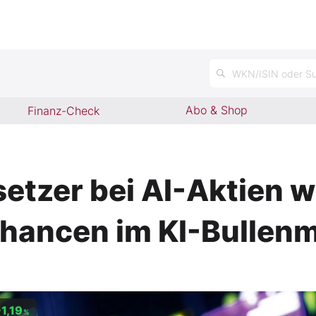
WKN/ISIN oder Su
Abo & Shop
Finanz-Check
setzer bei AI-Aktien
chancen im KI-Bullen
1,19
%