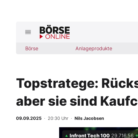
Börse
Börse
Anlageprodukte
News
Anlageprodukte
Topstratege: Rück
Finanz-Check
aber sie sind Kauf
Abo & Shop
BO-Musterdepots
09.09.2025
· 20:30 Uhr
·
Nils Jacobsen
Experten
Infront Tech 100
29.716,56
+