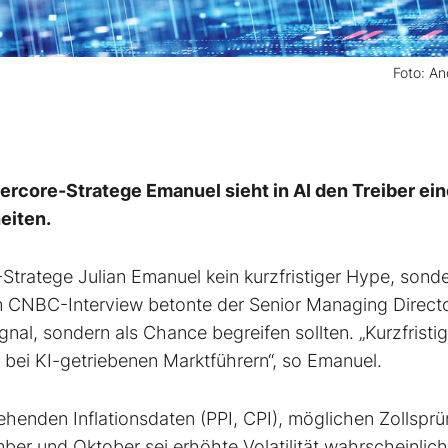
Foto: A
rcore-Stratege Emanuel sieht in AI den Treiber ei
eiten.
Stratege Julian Emanuel kein kurzfristiger Hype, sond
em CNBC-Interview betonte der Senior Managing Directo
al, sondern als Chance begreifen sollten. „Kurzfristi
bei KI-getriebenen Marktführern“, so Emanuel.
ehenden Inflationsdaten (PPI, CPI), möglichen Zollspr
r und Oktober sei erhöhte Volatilität wahrscheinlich