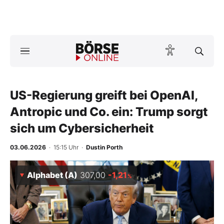
Börse
News
US-Regierung greift bei OpenAI,
Anlageprodukte
Antropic und Co. ein: Trump sorgt
Finanz-Check
sich um Cybersicherheit
Abo & Shop
03.06.2026
· 15:15 Uhr
·
Dustin Porth
BO-Musterdepots
Alphabet (A)
307,00
-1,21
%
Experten
Mein B:O