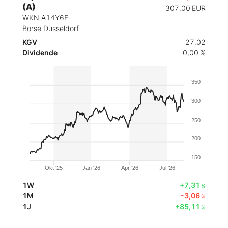
(A)
307,00
EUR
WKN A14Y6F
Börse Düsseldorf
KGV
27,02
Dividende
0,00 %
350
300
250
200
150
Okt '25
Jan '26
Apr '26
Jul '26
1W
+7,31
%
1M
-3,06
%
1J
+85,11
%