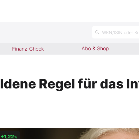
WKN/ISIN oder Su
Abo & Shop
Finanz-Check
dene Regel für das In
+1,22
%