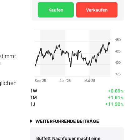
Kaufen
Verkaufen
450
425
estimmt
400
“
375
Sep '25
Jan '26
Mai '26
glichen
1W
+0,89
%
1M
+1,61
%
1J
+11,90
%
WEITERFÜHRENDE BEITRÄGE
Buffett‑Nachfolger macht eine