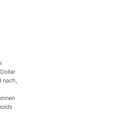
e
Dollar
d nach,
winnen
nolds