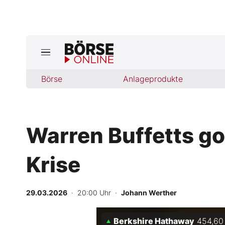
Börse
Börse
Anlageprodukte
News
Anlageprodukte
Warren Buffetts gol
Finanz-Check
Krise
Abo & Shop
BO-Musterdepots
29.03.2026
· 20:00 Uhr
·
Johann Werther
Experten
Berkshire Hathaway
454,60