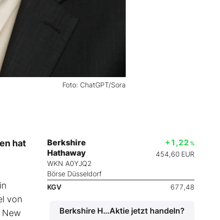
Foto: ChatGPT/Sora
Berkshire
+1,22
gen hat
%
Hathaway
454,60
EUR
WKN A0YJQ2
Börse Düsseldorf
in
KGV
677,48
el von
Berkshire Hathaway
Aktie jetzt handeln?
er New