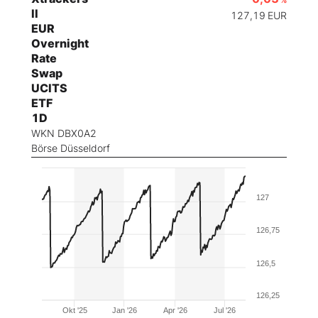
II
127,19
EUR
EUR
Overnight
Rate
Swap
UCITS
ETF
1D
WKN DBX0A2
Börse Düsseldorf
127
126,75
126,5
126,25
Okt '25
Jan '26
Apr '26
Jul '26