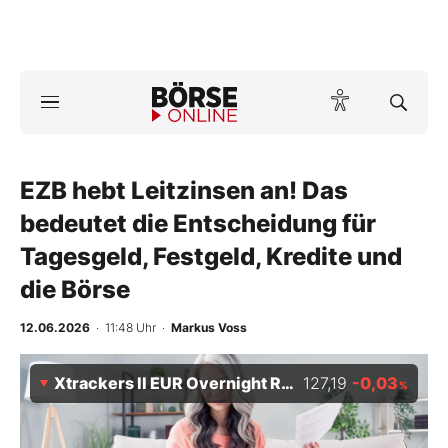
Börse
News
EZB hebt Leitzinsen an! Das
Anlageprodukte
bedeutet die Entscheidung für
Finanz-Check
Tagesgeld, Festgeld, Kredite und
die Börse
Abo & Shop
12.06.2026
· 11:48 Uhr
·
Markus Voss
BO-Musterdepots
Xtrackers II EUR Overnight Rate Swap UCITS ETF 1D
127,19
-0,03
Experten
%
Mein B:O