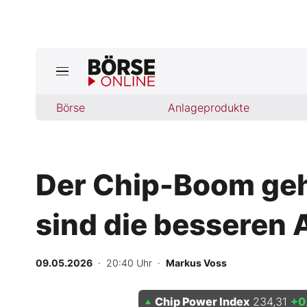
Börse
Börse
Anlageprodukte
News
Anlageprodukte
Der Chip-Boom geht
Finanz-Check
sind die besseren 
Abo & Shop
BO-Musterdepots
09.05.2026
· 20:40 Uhr
·
Markus Voss
Experten
Chip Power Index
234,31
+0