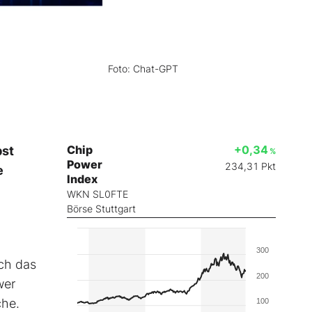
Foto: Chat-GPT
Chip
+0,34
bst
%
Power
234,31
Pkt
e
Index
WKN SL0FTE
Börse Stuttgart
300
uch das
200
wer
che.
100