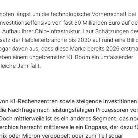
pfen längst um die technologische Vorherrschaft bei
Investitionsoffensive von fast 50 Milliarden Euro auf 
en Aufbau ihrer Chip-Infrastruktur. Laut Schätzungen d
atz der Halbleiterbranche bis 2030 auf rund eine Billi
gar davon aus, dass diese Marke bereits 2026 erstma
 neben einem ungebremsten KI-Boom ein umfassender
eiche Jahr fällt.
 von KI-Rechenzentren sowie steigende Investitionen
ie Nachfrage nach leistungsfähigen Prozessoren vo
ch mittlerweile ist es ein anderes Segment, das no
rchips herrscht mittlerweile ein Engpass, der dazu f
nix oder Micron verdoppelt oder zum Teil sogar