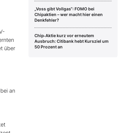
„Voss gibt Vollgas“: FOMO bei
Chipaktien – wer macht hier einen
Denkfehler?
V-
Chip‑Aktie kurz vor erneutem
ernten
Ausbruch: Citibank hebt Kursziel um
50 Prozent an
t über
abei an
tet
ozent