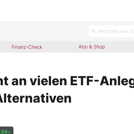
WKN/ISIN oder Su
Abo & Shop
Finanz-Check
 an vielen ETF-Anlege
Alternativen
,34
%