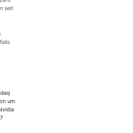
n seit
m
alls
sdaq
hon um
Nvidia
,7