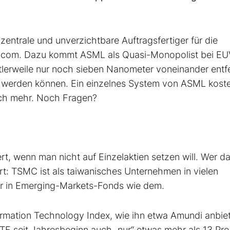
zentrale und unverzichtbare Auftragsfertiger für die
dcom. Dazu kommt ASML als Quasi-Monopolist bei EU
ttlerweile nur noch sieben Nanometer voneinander entf
t werden können. Ein einzelnes System von ASML koste
ich mehr. Noch Fragen?
ert, wenn man nicht auf Einzelaktien setzen will. Wer d
rt: TSMC ist als taiwanisches Unternehmen in vielen
er in Emerging-Markets-Fonds wie dem.
ormation Technology Index, wie ihn etwa Amundi anbie
TF seit Jahresbeginn auch „nur“ etwas mehr als 13 Pr