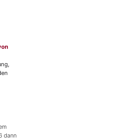
von
ung,
den
nem
26 dann