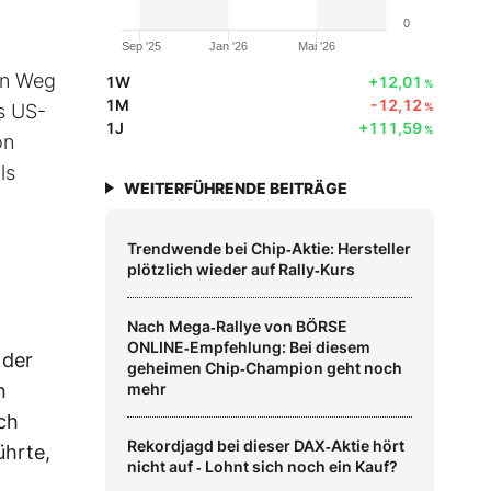
0
Sep '25
Jan '26
Mai '26
den Weg
1W
+12,01
%
1M
-12,12
es US-
%
1J
+111,59
%
on
ls
WEITERFÜHRENDE BEITRÄGE
Trendwende bei Chip‑Aktie: Hersteller
plötzlich wieder auf Rally‑Kurs
Nach Mega‑Rallye von BÖRSE
ONLINE‑Empfehlung: Bei diesem
 der
geheimen Chip‑Champion geht noch
n
mehr
ch
Rekordjagd bei dieser DAX‑Aktie hört
ührte,
nicht auf ‑ Lohnt sich noch ein Kauf?