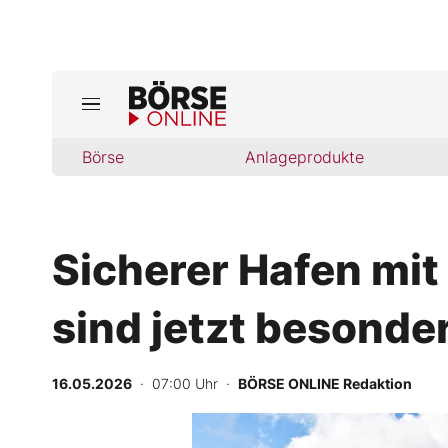
Börse
Börse
Anlageprodukte
News
Anlageprodukte
Sicherer Hafen mit
Finanz-Check
sind jetzt besond
Abo & Shop
BO-Musterdepots
16.05.2026
· 07:00 Uhr
·
BÖRSE ONLINE Redaktion
Experten