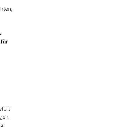
hten,
s
 für
efert
ngen.
ps