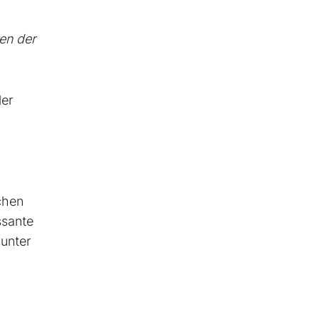
en der
ler
chen
ssante
 unter