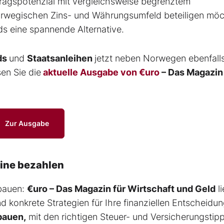
tragspotenzial mit vergleichsweise begrenztem
 norwegischen Zins- und Währungsumfeld beteiligen möc
nds eine spannende Alternative.
ds
und
Staatsanleihen
jetzt neben Norwegen ebenfall
sen Sie die
aktuelle Ausgabe von €uro
– Das Magazin
Zur Ausgabe
eine bezahlen
fbauen:
€uro – Das Magazin für Wirtschaft und Geld
li
d konkrete Strategien für Ihre finanziellen Entscheidu
bauen,
mit den richtigen Steuer- und Versicherungstip