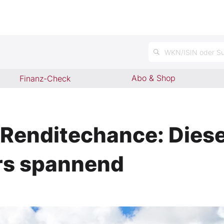
WKN/ISIN oder Su
Abo & Shop
Finanz-Check
 Renditechance: Dies
ers spannend