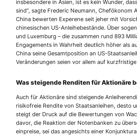
insbesondere in Asien, ist es kein Wunder, d
sind", sagte Frederic Neumann, Chefökonom As
China bewerten Experene seit jeher mit Vorsi
chinesischen US-Anleihebestände. Über sogena
und Luxemburg – die zusammen rund 893 Milliar
Engagements in Wahrheit deutlich höher als a
China seine Gesamtposition an US-Staatsanleih
Veränderungen seien vor allem auf kurzfrist
Was steigende Renditen für Aktionäre 
Auch für Aktionäre sind steigende Anleiherend
risikofreie Rendite von Staatsanleihen, desto 
steigt der Druck auf die Bewertungen von Wach
davor, die Reaktion der Notenbanken zu über
einpreise, sei das angesichts einer Konjunktura