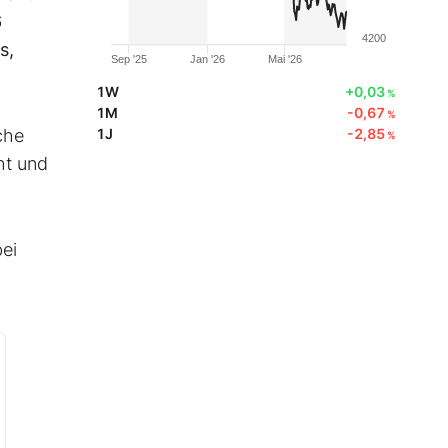
6
4200
s,
Sep '25
Jan '26
Mai '26
1W
+0,03
%
1M
-0,67
%
che
1J
-2,85
%
ht und
ei