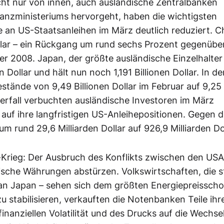
ht nur von innen, auch ausländische Zentralbanken
nanzministeriums hervorgeht, haben die wichtigsten
 an US-Staatsanleihen im März deutlich reduziert. C
ollar – ein Rückgang um rund sechs Prozent gegenübe
er 2008. Japan, der größte ausländische Einzelhalter
Dollar und hält nun noch 1,191 Billionen Dollar. In de
ände von 9,49 Billionen Dollar im Februar auf 9,25
sverfall verbuchten ausländische Investoren im März
 auf ihre langfristigen US-Anleihepositionen. Gegen 
 rund 29,6 Milliarden Dollar auf 926,9 Milliarden Dol
f-Krieg: Der Ausbruch des Konflikts zwischen den US
tische Währungen abstürzen. Volkswirtschaften, die s
ran Japan – sehen sich dem größten Energiepreisscho
stabilisieren, verkauften die Notenbanken Teile ihr
inanziellen Volatilität und des Drucks auf die Wechse