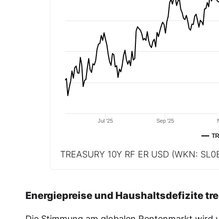
Jul '25
Sep '25
TR
TREASURY 10Y RF ER USD
(WKN: SL0
Energiepreise und Haushaltsdefizite tre
Die Stimmung am globalen Rentenmarkt wird v