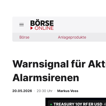
Börse
Börse
Anlageprodukte
News
Anlageprodukte
Warnsignal für Akt
Finanz-Check
Alarmsirenen
Abo & Shop
BO-Musterdepots
20.05.2026
· 20:30 Uhr
·
Markus Voss
Experten
TREASURY 10Y RF ER USD
4