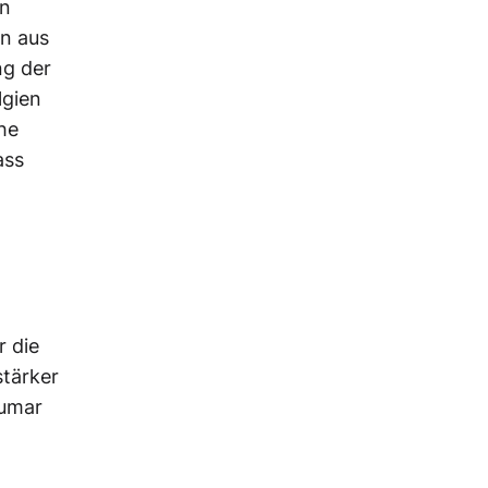
en
en aus
ng der
lgien
he
ass
r die
stärker
Kumar