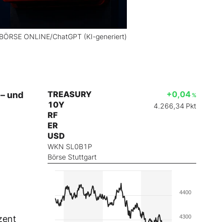
 BÖRSE ONLINE/ChatGPT (KI-generiert)
TREASURY
+0,04
 – und
%
10Y
4.266,34
Pkt
RF
ER
USD
WKN SL0B1P
Börse Stuttgart
4400
zent
4300