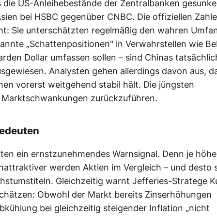
ass die US-Anleihebestände der Zentralbanken gesunk
ien bei HSBC gegenüber CNBC. Die offiziellen Zahl
cht: Sie unterschätzten regelmäßig den wahren Umfa
nnte „Schattenpositionen" in Verwahrstellen wie Be
den Dollar umfassen sollen – sind Chinas tatsächlic
usgewiesen. Analysten gehen allerdings davon aus, d
en vorerst weitgehend stabil hält. Die jüngsten
ige Marktschwankungen zurückzuführen.
bedeuten
iten ein ernstzunehmendes Warnsignal. Denn je höhe
unattraktiver werden Aktien im Vergleich – und desto 
stumstiteln. Gleichzeitig warnt Jefferies-Stratege 
schätzen: Obwohl der Markt bereits Zinserhöhungen
bkühlung bei gleichzeitig steigender Inflation „nicht