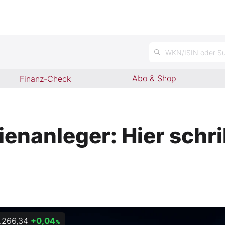
WKN/ISIN oder Su
Abo & Shop
Finanz-Check
ienanleger: Hier schri
.266,34
+0,04
%