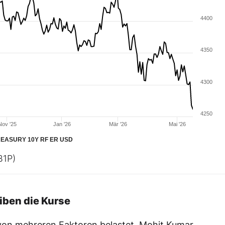
4400
4350
4300
4250
Nov '25
Jan '26
Mär '26
Mai '26
EASURY 10Y RF ER USD
B1P)
iben die Kurse
on mehreren Faktoren belastet. Mohit Kumar,