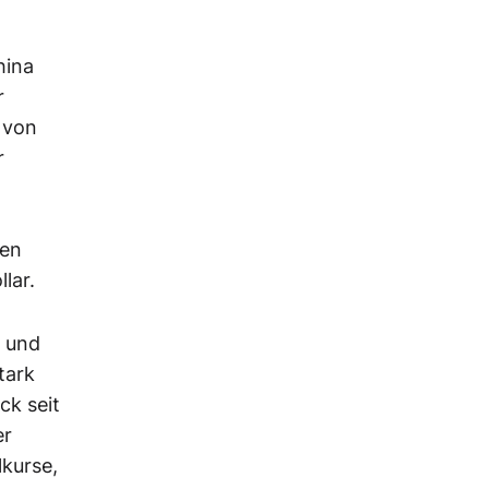
hina
r
 von
r
den
lar.
A und
tark
ck seit
er
lkurse,