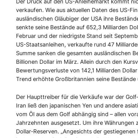
Der Druck auf den US-Anleihemarkt kommt nic
verkaufen. Wie aus aktuellen Daten des US-Fi
ausländischen Gläubiger der USA ihre Bestände
senkte seine Bestände auf 652,3 Milliarden D
Februar und der niedrigste Stand seit Septemb
US-Staatsanleihen, verkaufte rund 47 Milliarden 
Summe sanken die gesamten ausländischen Best
Billionen Dollar im März. Allein durch den Kur
Bewertungsverluste von 142,1 Milliarden Dollar
Trend erhöhte Großbritannien seine Bestände um
Der Haupttreiber für die Verkäufe war der Gol
Iran ließ den japanischen Yen und andere asia
vom Öl aus dem Golf abhängig sind – allen vo
Jahrzehnten ausgesetzt. Um ihre Währungen zu 
Dollar-Reserven. „Angesichts der gestiegenen f