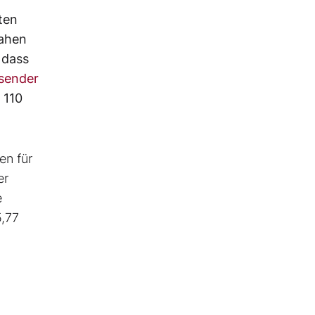
ten
Nahen
 dass
sender
 110
en für
er
e
5,77