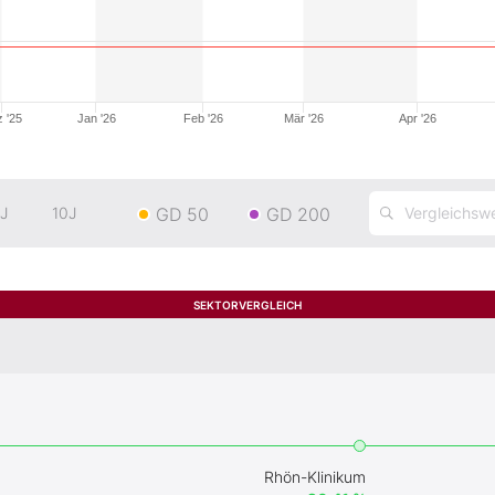
 '25
Jan '26
Feb '26
Mär '26
Apr '26
GD 50
GD 200
J
10J
SEKTORVERGLEICH
Rhön-Klinikum