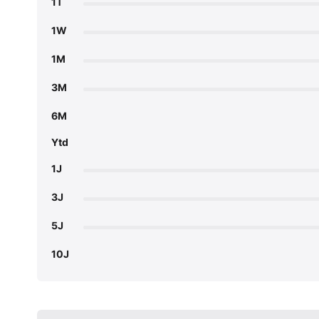
1T
1W
1M
3M
6M
Ytd
1J
3J
5J
10J