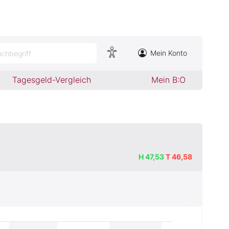
Mein Konto
chbegriff
Tagesgeld-Vergleich
Mein B:O
H
47,53
T
46,58