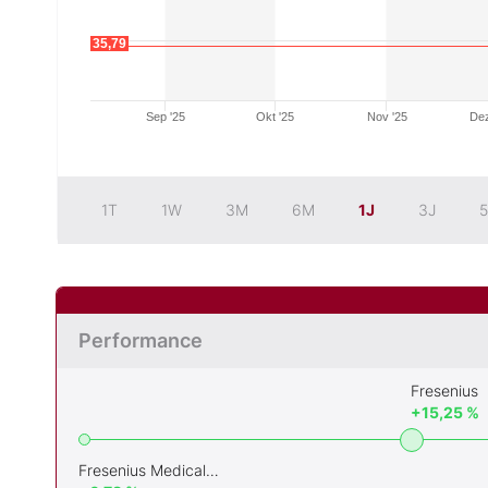
35,79
Sep '25
Okt '25
Nov '25
Dez
1T
1W
3M
6M
1J
3J
5
Performance
Fresenius
+15,25 %
Fresenius Medical Care