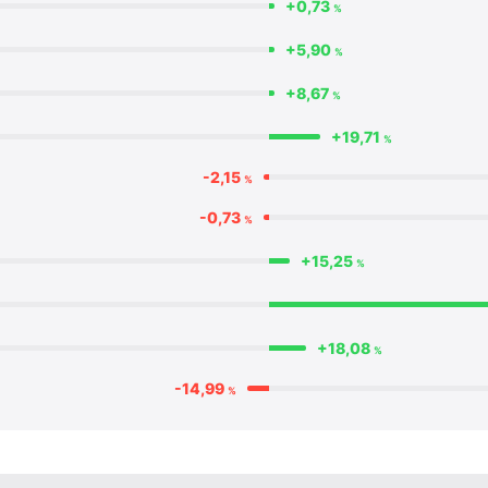
+0,73
%
+5,90
%
+8,67
%
+19,71
%
-2,15
%
-0,73
%
+15,25
%
+18,08
%
-14,99
%