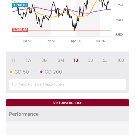
3.768,62
3750
Mein Konto
3500
3.349,65
3250
Folgen Sie uns
Okt '25
Jan '26
Apr '26
Jul '26
Kontakt
1T
1W
3M
6M
1J
3J
5J
10J
GD 50
GD 200
SEKTORVERGLEICH
Performance