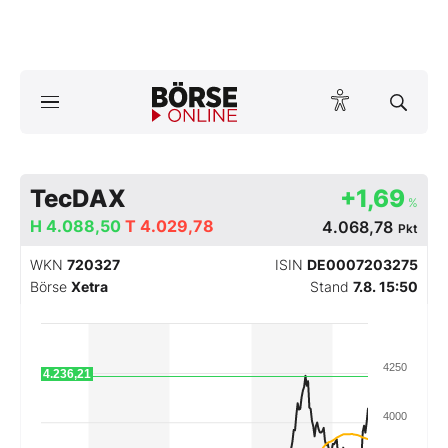
Börse
News
Anlageprodukte
TecDAX
+1,69
%
H
4.088,50
T
4.029,78
4.068,78
Pkt
Finanz-Check
WKN
720327
ISIN
DE0007203275
Abo & Shop
Börse
Xetra
Stand
7.8. 15:50
BO-Musterdepots
4250
4.236,21
Experten
4000
Mein B:O