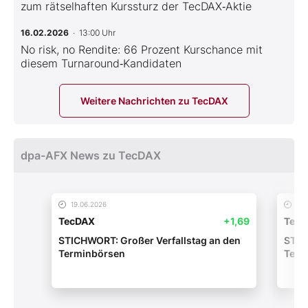
zum rätselhaften Kurssturz der TecDAX‑Aktie
16.02.2026
· 13:00 Uhr
No risk, no Rendite: 66 Prozent Kurschance mit
diesem Turnaround‑Kandidaten
Weitere Nachrichten zu TecDAX
dpa-AFX News zu TecDAX
19.06.2026
19.
TecDAX
+1,69
Tec
STICHWORT: Großer Verfallstag an den
STIC
Terminbörsen
Term