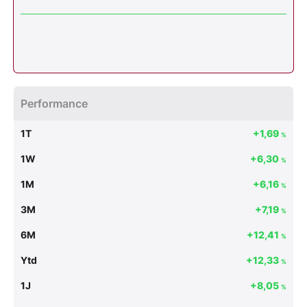
Performance
1T
+1,69
%
1W
+6,30
%
1M
+6,16
%
3M
+7,19
%
6M
+12,41
%
Ytd
+12,33
%
1J
+8,05
%