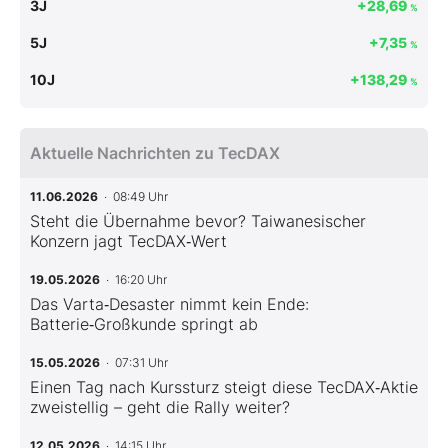
3J
+28,69
%
5J
+7,35
%
10J
+138,29
%
Aktuelle Nachrichten zu TecDAX
11.06.2026
· 08:49 Uhr
Steht die Übernahme bevor? Taiwanesischer
Konzern jagt TecDAX‑Wert
19.05.2026
· 16:20 Uhr
Das Varta‑Desaster nimmt kein Ende:
Batterie‑Großkunde springt ab
15.05.2026
· 07:31 Uhr
Einen Tag nach Kurssturz steigt diese TecDAX‑Aktie
zweistellig – geht die Rally weiter?
12.05.2026
· 14:15 Uhr