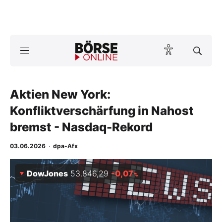
Börse
News
Aktien New York:
Anlageprodukte
Konfliktverschärfung in Nahost
Finanz-Check
bremst - Nasdaq-Rekord
Abo & Shop
03.06.2026
·
dpa-Afx
BO-Musterdepots
DowJones
53.846,29
-0,07
%
Experten
Mein B:O