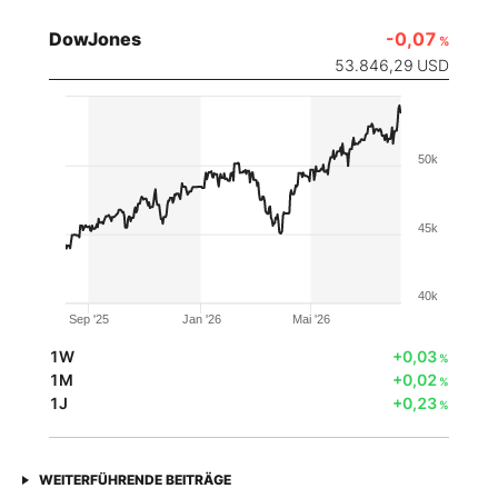
DowJones
-0,07
%
53.846,29
USD
50k
45k
40k
Sep '25
Jan '26
Mai '26
1W
+0,03
%
1M
+0,02
%
1J
+0,23
%
WEITERFÜHRENDE BEITRÄGE