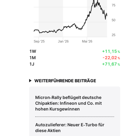
75
50
25
Sep '25
Jan '26
Mai '26
1W
+11,15
%
1M
-22,02
%
1J
+71,67
%
WEITERFÜHRENDE BEITRÄGE
Micron‑Rally beflügelt deutsche
Chipaktien: Infineon und Co. mit
hohen Kursgewinnen
Autozulieferer: Neuer E‑Turbo für
diese Aktien