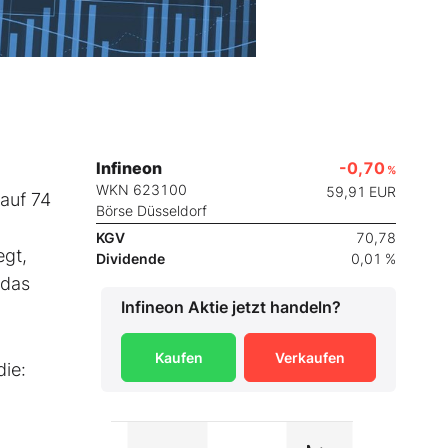
Infineon
-0,70
%
WKN 623100
59,91
EUR
auf 74
Börse Düsseldorf
KGV
70,78
egt,
Dividende
0,01 %
 das
Infineon
Aktie jetzt handeln?
Kaufen
Verkaufen
die: