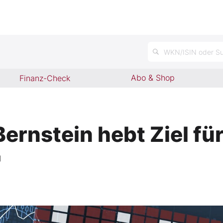
WKN/ISIN oder Su
Abo & Shop
Finanz-Check
nstein hebt Ziel für 
'