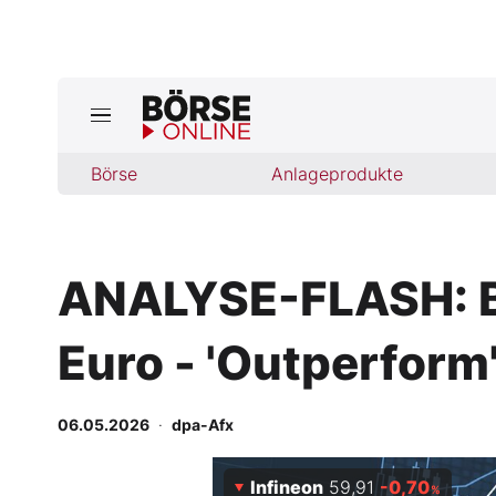
Börse
Börse
Anlageprodukte
News
Anlageprodukte
ANALYSE-FLASH: Ber
Finanz-Check
Euro - 'Outperform
Abo & Shop
BO-Musterdepots
06.05.2026
·
dpa-Afx
Experten
Infineon
59,91
-0,70
%