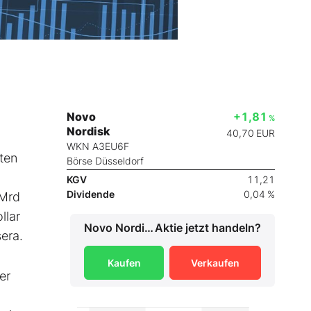
Novo
+1,81
%
Nordisk
40,70
EUR
WKN A3EU6F
ten
Börse Düsseldorf
KGV
11,21
Dividende
0,04 %
 Mrd
llar
Novo Nordisk
Aktie jetzt handeln?
era.
Kaufen
Verkaufen
er