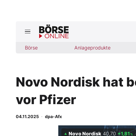
Börse
Börse
Anlageprodukte
News
Anlageprodukte
Novo Nordisk hat b
Finanz-Check
vor Pfizer
Abo & Shop
BO-Musterdepots
04.11.2025
·
dpa-Afx
Experten
Novo Nordisk
40,70
+1,81
%