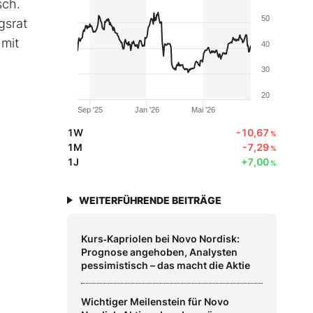
sch.
50
gsrat
 mit
40
30
20
Sep '25
Jan '26
Mai '26
1W
-10,67
%
1M
-7,29
%
1J
+7,00
%
WEITERFÜHRENDE BEITRÄGE
Kurs‑Kapriolen bei Novo Nordisk:
Prognose angehoben, Analysten
pessimistisch – das macht die Aktie
Wichtiger Meilenstein für Novo