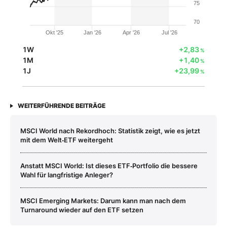
75
70
Okt '25
Jan '26
Apr '26
Jul '26
1W
+2,83
%
1M
+1,40
%
1J
+23,99
%
WEITERFÜHRENDE BEITRÄGE
MSCI World nach Rekordhoch: Statistik zeigt, wie es jetzt
mit dem Welt‑ETF weitergeht
Anstatt MSCI World: Ist dieses ETF‑Portfolio die bessere
Wahl für langfristige Anleger?
MSCI Emerging Markets: Darum kann man nach dem
Turnaround wieder auf den ETF setzen