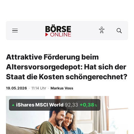
Börse
News
Attraktive Förderung beim
Anlageprodukte
Altersvorsorgedepot: Hat sich der
Finanz-Check
Staat die Kosten schöngerechnet?
Abo & Shop
19.05.2026
· 11:14 Uhr
·
Markus Voss
BO-Musterdepots
iShares MSCI World
92,33
+0,38
%
Experten
Mein B:O