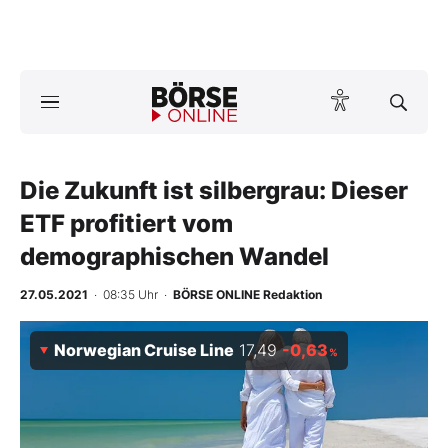
Börse
News
Die Zukunft ist silbergrau: Dieser
Anlageprodukte
ETF profitiert vom
Finanz-Check
demographischen Wandel
Abo & Shop
27.05.2021
· 08:35 Uhr
·
BÖRSE ONLINE Redaktion
BO-Musterdepots
Norwegian Cruise Line
17,49
-0,63
%
Experten
Mein B:O