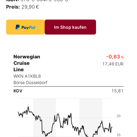
Preis:
29,90 €
Im Shop kaufen
Norwegian
-0,63
%
Cruise
17,49
EUR
Line
WKN A1KBL8
Börse Düsseldorf
KGV
15,81
20
15