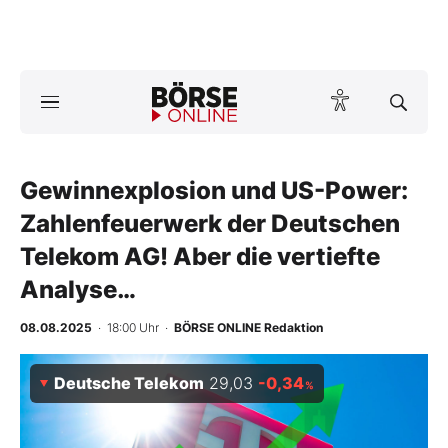
Börse
News
Gewinnexplosion und US-Power:
Anlageprodukte
Zahlenfeuerwerk der Deutschen
Finanz-Check
Telekom AG! Aber die vertiefte
Analyse…
Abo & Shop
08.08.2025
· 18:00 Uhr
·
BÖRSE ONLINE Redaktion
BO-Musterdepots
Deutsche Telekom
29,03
-0,34
Experten
%
Mein B:O