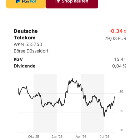
Im Shop kaufen
Deutsche
-0,34
%
Telekom
29,03
EUR
WKN 555750
Börse Düsseldorf
KGV
15,41
Dividende
0,04 %
30
25
20
Okt '25
Jan '26
Apr '26
Jul '26