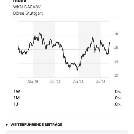
Index
WKN DA0ABV
Börse Stuttgart
18
16
14
12
Okt '25
Jan '26
Apr '26
Jul '26
1W
0
%
1M
0
%
1J
0
%
WEITERFÜHRENDE BEITRÄGE