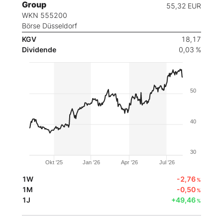
Group
55,32
EUR
WKN 555200
Börse Düsseldorf
KGV
18,17
Dividende
0,03 %
50
40
30
Okt '25
Jan '26
Apr '26
Jul '26
1W
-2,76
%
1M
-0,50
%
1J
+49,46
%