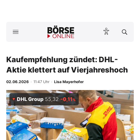
Börse
News
Kaufempfehlung zündet: DHL-
Anlageprodukte
Aktie klettert auf Vierjahreshoch
Finanz-Check
02.06.2026
· 11:47 Uhr
·
Lisa Mayerhofer
Abo & Shop
DHL Group
55,32
-0,11
%
BO-Musterdepots
Experten
Mein B:O