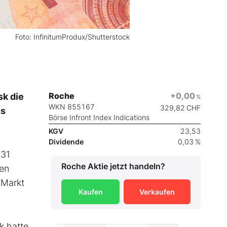
Foto: InfinitumProdux/Shutterstock
Roche
+0,00
sk die
%
WKN 855167
329,82
CHF
hs
Börse Infront Index Indications
KGV
23,53
Dividende
0,03 %
031
Roche
Aktie jetzt handeln?
en
 Markt
Kaufen
Verkaufen
k hatte