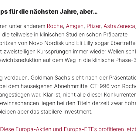
s für die nächsten Jahre, aber…
ören unter anderem
Roche
,
Amgen
,
Pfizer
,
AstraZeneca
, die teilweise in klinischen Studien schon Präparate
itzen von Novo Nordisk und Eli Lilly sogar übertreffe
it zweistelligen Kurssprüngen immer wieder Wellen sch
ewichtsreduktion auf dem Weg in die klinische Phase-
g verdauen. Goldman Sachs sieht nach der Präsentati
r bei dem hauseigenen Abnehmmittel CT-996 von Roch
estiegen war. Klar ist, nicht alle dieser Konkurrente
ewinnschancen liegen bei den Titeln derzeit zwar höhe
bleiben aber das stabilere Investment.
 Diese Europa-Aktien und Europa-ETFs profitieren jetz