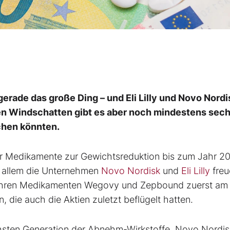
erade das große Ding – und Eli Lilly und Novo Nordi
en Windschatten gibt es aber noch mindestens sec
chen könnten.
 für Medikamente zur Gewichtsreduktion bis zum Jahr 2
or allem die Unternehmen
Novo Nordisk
und
Eli Lilly
freu
t ihren Medikamenten Wegovy und Zepbound zuerst am
 die auch die Aktien zuletzt beflügelt hatten.
hsten Generation der Abnehm-Wirkstoffe. Novo Nordis