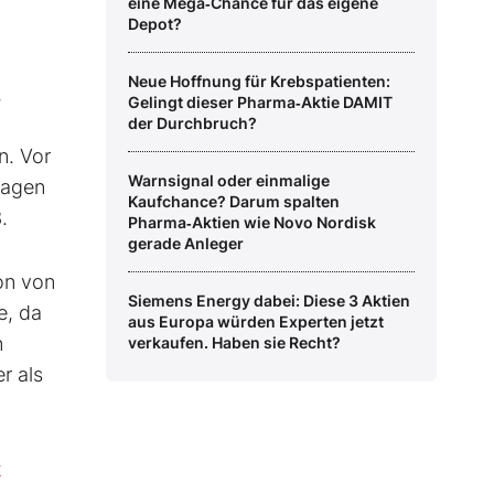
eine Mega‑Chance für das eigene
Depot?
Neue Hoffnung für Krebspatienten:
,
Gelingt dieser Pharma‑Aktie DAMIT
der Durchbruch?
n. Vor
Warnsignal oder einmalige
lagen
Kaufchance? Darum spalten
3.
Pharma‑Aktien wie Novo Nordisk
gerade Anleger
on von
Siemens Energy dabei: Diese 3 Aktien
e, da
aus Europa würden Experten jetzt
n
verkaufen. Haben sie Recht?
r als
t