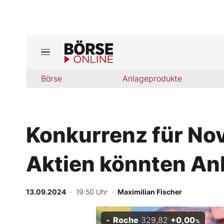
Börse
Börse
Anlageprodukte
News
Anlageprodukte
Konkurrenz für Novo
Finanz-Check
Aktien könnten An
Abo & Shop
BO-Musterdepots
13.09.2024
· 19:50 Uhr
·
Maximilian Fischer
Experten
Roche
329,82
+0,00
%