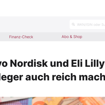
WKN/ISIN oder Su
Abo & Shop
Finanz-Check
 Nordisk und Eli Lilly
leger auch reich mac