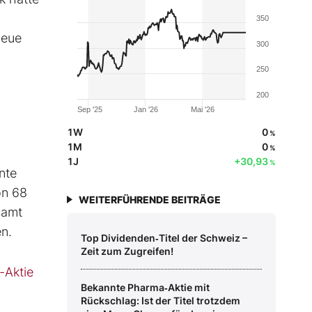
350
neue
300
250
200
Sep '25
Jan '26
Mai '26
1W
0
%
1M
0
%
1J
+30,93
%
nte
on 68
WEITERFÜHRENDE BEITRÄGE
samt
en.
Top Dividenden‑Titel der Schweiz –
Zeit zum Zugreifen!
-Aktie
Bekannte Pharma‑Aktie mit
Rückschlag: Ist der Titel trotzdem