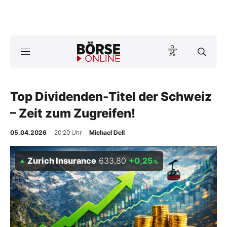
Börse
News
Top Dividenden-Titel der Schweiz
Anlageprodukte
– Zeit zum Zugreifen!
Finanz-Check
05.04.2026
· 20:20 Uhr
·
Michael Dell
Abo & Shop
Zurich Insurance
633,80
+0,25
%
BO-Musterdepots
Experten
Mein B:O