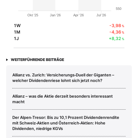
550
Okt '25
Jan '26
Apr '26
Jul '26
1W
-3,98
%
1M
-4,36
%
1J
+8,32
%
WEITERFÜHRENDE BEITRÄGE
Allianz vs. Zurich: Versicherungs‑Duell der Giganten –
welcher Dividendenriese lohnt sich jetzt noch?
Allianz – was die Aktie derzeit besonders interessant
macht
Der Alpen‑Tresor: Bis zu 10,1 Prozent Dividendenrendite
mit Schweiz‑Aktien und Österreich‑Aktien: Hohe
Dividenden, niedrige KGVs