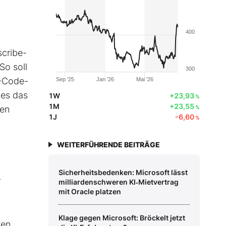
400
cribe-
So soll
300
I-Code-
Sep '25
Jan '26
Mai '26
 es das
1W
+23,93
%
1M
+23,55
ben
%
1J
-6,60
%
WEITERFÜHRENDE BEITRÄGE
Sicherheitsbedenken: Microsoft lässt
r
milliardenschweren KI‑Mietvertrag
mit Oracle platzen
Klage gegen Microsoft: Bröckelt jetzt
ten