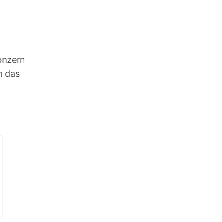
onzern
n das