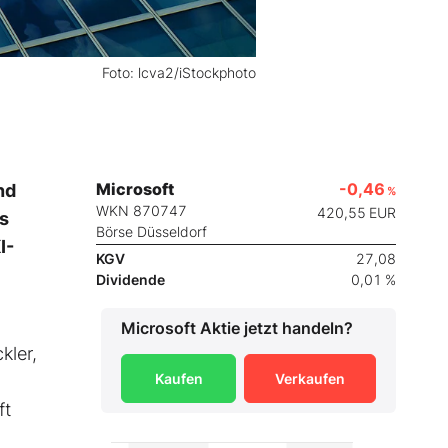
Foto: lcva2/iStockphoto
Microsoft
-0,46
nd
%
WKN 870747
420,55
EUR
s
Börse Düsseldorf
I-
KGV
27,08
Dividende
0,01 %
Microsoft
Aktie jetzt handeln?
kler,
Kaufen
Verkaufen
ft