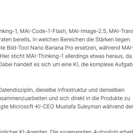
nking-1, MAI-Code-1-Flash, MAI-Image-2.5, MAI-Trans
aten bereits, in welchen Bereichen die Stärken liegen. 
ebte Bild-Tool Nano Banana Pro ersetzen, während MA
Hier sticht MAI-Thinking-1 allerdings etwas heraus, da
Dabei handelt es sich um eine KI, die komplexe Aufga
Datendisziplin, dieselbe Infrastruktur und denselben
sammenzuarbeiten und sich direkt in die Produkte zu
 sagte Microsoft-KI-CEO Mustafa Suleyman während de
rsönlicher KI-Agenten. Die sogenannten
Autopilots
arbei