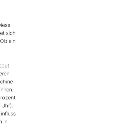
Diese
et sich
 Ob ein
cout
eren
schine
önnen.
Prozent
 Uhr).
influss
n in