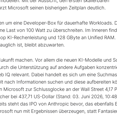
modellen. Mit der Aussicht, den ersten skalierbaren
zt Microsoft seinen bisherigen Zeitplan deutlich.
en um eine Developer-Box für dauerhafte Workloads. 
ne Last von 100 Watt zu überschreiten. Im Inneren find
flop KI-Rechenleistung und 128 GByte an Unified RAM.
uglich ist, bleibt abzuwarten.
 Zukunft machen. Vor allem die neuen KI-Modelle und S
 durch die Unterstützung auf andere Aufgaben konzentri
eb IQ relevant. Dabei handelt es sich um eine Suchma
ielt nach Informationen suchen und diese aufbereiten k
n Microsoft zur Schlussglocke an der Wall Street 4,17 
her bei 437,71 US-Dollar (Stand: 03. Juni 2026, 10:48
ts steht das IPO von Anthropic bevor, das ebenfalls E
rosoft nun mit Ergebnissen überzeugen, statt Fantasie