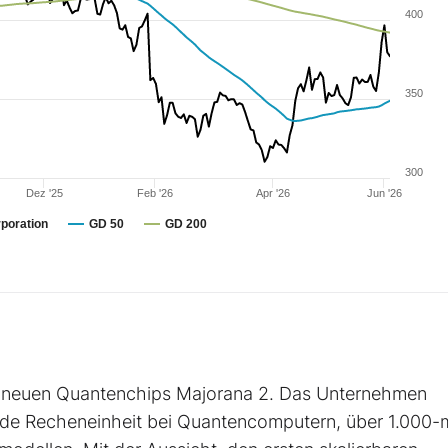
400
350
300
Dez '25
Feb '26
Apr '26
Jun '26
rporation
GD 50
GD 200
es neuen Quantenchips Majorana 2. Das Unternehmen
ende Recheneinheit bei Quantencomputern, über 1.000-