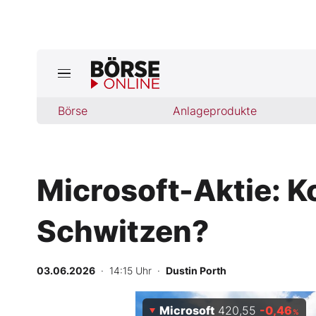
Börse
Börse
Anlageprodukte
News
Anlageprodukte
Microsoft-Aktie: K
Finanz-Check
Schwitzen?
Abo & Shop
BO-Musterdepots
03.06.2026
· 14:15 Uhr
·
Dustin Porth
Experten
Microsoft
420,55
-0,46
%