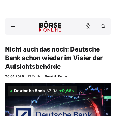
Börse
News
Nicht auch das noch: Deutsche
Anlageprodukte
Bank schon wieder im Visier der
Finanz-Check
Aufsichtsbehörde
Abo & Shop
20.04.2026
· 13:15 Uhr
·
Dominik Regnat
BO-Musterdepots
Deutsche Bank
32,93
+0,66
%
Experten
Mein B:O