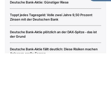
Deutsche Bank‑Aktie: Günstiger Riese
Toppt jedes Tagesgeld: Volle zwei Jahre 9,50 Prozent
Zinsen mit der Deutschen Bank
Deutsche Bank‑Aktie plötzlich an der DAX‑Spitze ‑ das ist
der Grund
Deutsche Bank‑Aktie fällt deutlich: Diese Risiken machen
Anlegern große Sorgen
Deutsche Bank
Aktie jetzt handeln?
Deutsche Bank‑Aktie: Startet diese Woche die neue Rallye?
Kaufen
Verkaufen
Copyright © 2026 – BÖRSE ONLINE
Barrierefreiheitserklärung
Datenschutz
AGB
Presse
Privatsphäre-Einstellungen
Kontakt