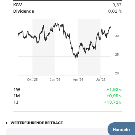
KGV
9,87
Dividende
0,02 %
30
25
20
Okt '25
Jan '26
Apr '26
Jul '26
1W
+1,92
%
1M
+0,99
%
1J
+13,72
%
WEITERFÜHRENDE BEITRÄGE
Handeln