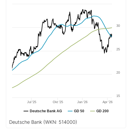
30
25
20
15
Jul '25
Okt '25
Jan '26
Apr '26
Deutsche Bank AG
GD 50
GD 200
Deutsche Bank
(WKN: 514000)