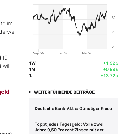
30
ite im
derweil
25
20
Sep '25
Jan '26
Mai '26
 für
1W
+1,92
%
 will
1M
+0,99
%
1J
+13,72
%
geld
WEITERFÜHRENDE BEITRÄGE
Deutsche Bank‑Aktie: Günstiger Riese
Toppt jedes Tagesgeld: Volle zwei
Jahre 9,50 Prozent Zinsen mit der