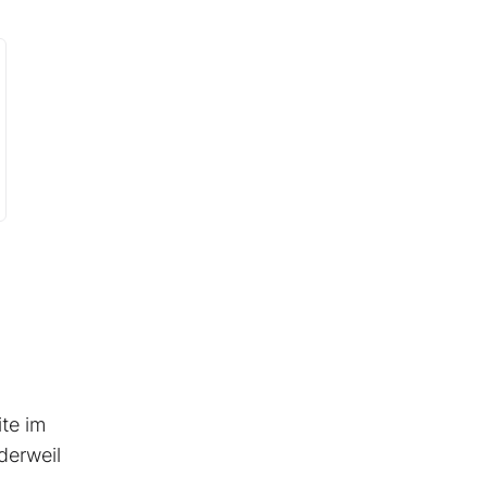
ite im
derweil