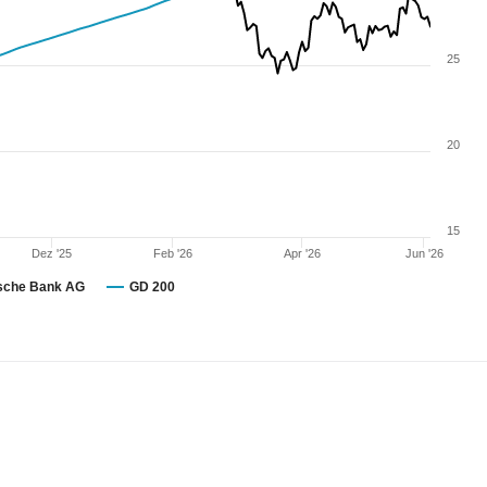
25
20
15
Dez '25
Feb '26
Apr '26
Jun '26
sche Bank AG
GD 200