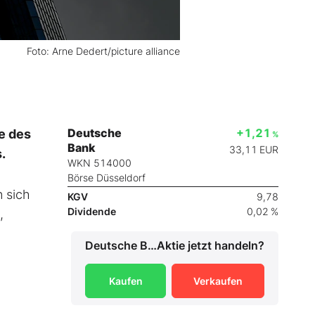
Foto: Arne Dedert/picture alliance
Deutsche
+1,21
e des
%
Bank
33,11
EUR
.
WKN 514000
Börse Düsseldorf
 sich
KGV
9,78
Dividende
0,02 %
,
Deutsche Bank
Aktie jetzt handeln?
Kaufen
Verkaufen