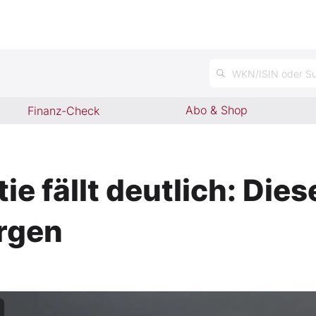
WKN/ISIN oder Su
Abo & Shop
Finanz-Check
e fällt deutlich: Die
rgen