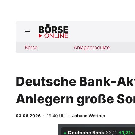
Börse
Börse
Anlageprodukte
News
Anlageprodukte
Deutsche Bank-Akti
Finanz-Check
Anlegern große So
Abo & Shop
BO-Musterdepots
03.06.2026
· 13:40 Uhr
·
Johann Werther
Experten
Deutsche Bank
33,11
+1,21
%