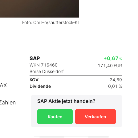
Foto: ChriHo/shutterstock-KI
SAP
+0,67
%
WKN 716460
171,40
EUR
Börse Düsseldorf
KGV
24,69
DAX —
Dividende
0,01 %
SAP
Aktie jetzt handeln?
 Zahlen
Kaufen
Verkaufen