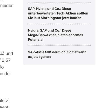
hneider
SAP, Nvidia und Co.: Diese
unterbewerteten Tech‑Aktien sollten
Sie laut Morningstar jetzt kaufen
Nvidia, SAP und Co.: Diese
Mega‑Cap‑Aktien bieten enormes
Potenzial
SAP‑Aktie fällt deutlich: So tief kann
 %) und
es jetzt gehen
f 2,57
io
nn der
letzt
iegt