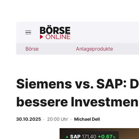
Börse
Börse
Anlageprodukte
News
Anlageprodukte
Siemens vs. SAP: D
Finanz-Check
bessere Investmen
Abo & Shop
BO-Musterdepots
30.10.2025
· 20:00 Uhr
·
Michael Dell
Experten
SAP
171,40
+0,67
%