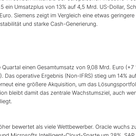
025 ein Umsatzplus von 13% auf 4,5 Mrd. US-Dollar, Sc
 Euro. Siemens zeigt im Vergleich eine etwas geringere
abilität und starke Cash-Generierung.
e Quartal einen Gesamtumsatz von 9,08 Mrd. Euro (+7
. Das operative Ergebnis (Non-IFRS) stieg um 14% au
erneut eine größere Akquisition, um das Lösungsportfol
tion bleibt damit das zentrale Wachstumsziel, auch we
iegt.
her bewertet als viele Wettbewerber. Oracle wuchs zu
d Microsofts Intelligent-Cloud-Sparte um 28%. SAP l