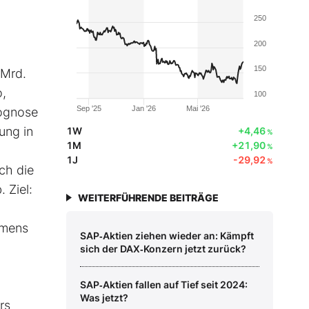
250
200
150
 Mrd.
o,
100
Sep '25
Jan '26
Mai '26
rognose
ung in
1W
+4,46
%
1M
+21,90
%
1J
-29,92
%
ch die
 Ziel:
WEITERFÜHRENDE BEITRÄGE
emens
SAP‑Aktien ziehen wieder an: Kämpft
sich der DAX‑Konzern jetzt zurück?
SAP‑Aktien fallen auf Tief seit 2024:
Was jetzt?
rs