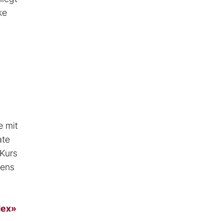
ke
e mit
ate
 Kurs
mens
dex»