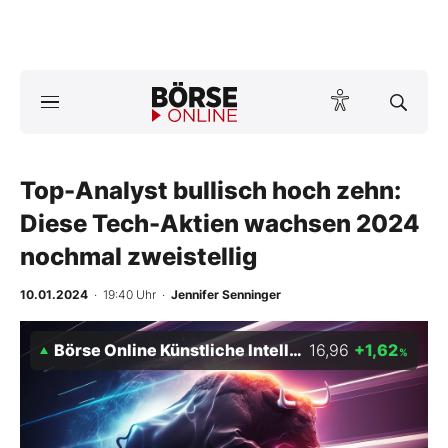
Börse
News
Top-Analyst bullisch hoch zehn:
Anlageprodukte
Diese Tech-Aktien wachsen 2024
Finanz-Check
nochmal zweistellig
Abo & Shop
10.01.2024
· 19:40 Uhr
·
Jennifer Senninger
BO-Musterdepots
Börse Online Künstliche Intelligenz Index
16,96
+1,62
%
Experten
Mein B:O