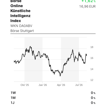
Börse
+1,62
%
Online
16,96
EUR
Künstliche
Intelligenz
Index
WKN DA0ABV
Börse Stuttgart
18
16
14
12
Okt '25
Jan '26
Apr '26
Jul '26
1W
0
%
1M
0
%
1J
0
%