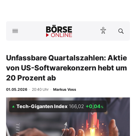
Börse
News
Unfassbare Quartalszahlen: Aktie
Anlageprodukte
von US-Softwarekonzern hebt um
Finanz-Check
20 Prozent ab
Abo & Shop
01.05.2026
· 20:40 Uhr
·
Markus Voss
BO-Musterdepots
Tech-Giganten Index
166,02
+0,04
%
Experten
Mein B:O