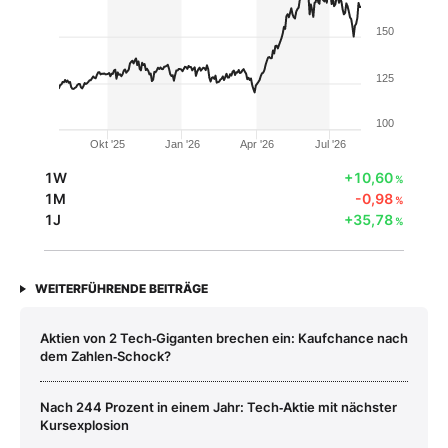
150
125
100
Okt '25
Jan '26
Apr '26
Jul '26
1W
+10,60
%
1M
-0,98
%
1J
+35,78
%
WEITERFÜHRENDE BEITRÄGE
Aktien von 2 Tech‑Giganten brechen ein: Kaufchance nach
dem Zahlen‑Schock?
Nach 244 Prozent in einem Jahr: Tech‑Aktie mit nächster
Kursexplosion