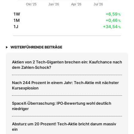
Okt '25
Jan '26
Apr '26
Jul '26
1W
+6,59
%
1M
+0,46
%
1J
+34,54
%
WEITERFÜHRENDE BEITRÄGE
Aktien von 2 Tech‑Giganten brechen ein: Kaufchance nach
dem Zahlen‑Schock?
Nach 244 Prozent in einem Jahr: Tech‑Aktie mit nächster
Kursexplosion
SpaceX‑Überraschung: IPO‑Bewertung wohl deutlich
niedriger
Absturz um 20 Prozent! Tech‑Aktie bricht darum massiv
ein