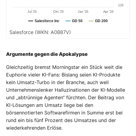
125
Jul '25
Okt '25
Jan '26
Apr '26
Salesforce Inc
GD 50
GD 200
Salesforce
(WKN: A0B87V)
Argumente gegen die Apokalypse
Gleichzeitig bremst Morningstar ein Stück weit die
Euphorie vieler KI-Fans: Bislang seien KI-Produkte
kein Umsatz-Turbo in der Branche, auch weil
Unternehmenslenker Halluzinationen der KI-Modelle
und „abtrünnige Agenten“ fürchten. Der Beitrag von
KI-Lösungen am Umsatz liege bei den
börsennotierten Softwarefirmen in Summe erst bei
rund ein bis fünf Prozent des Umsatzes und der
wiederkehrenden Erlöse.