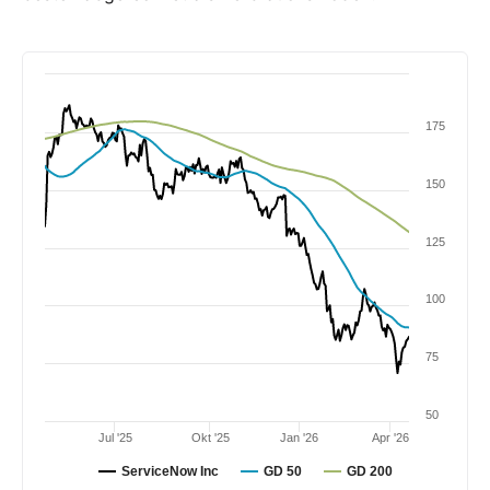
175
150
125
100
75
50
Jul '25
Okt '25
Jan '26
Apr '26
ServiceNow Inc
GD 50
GD 200