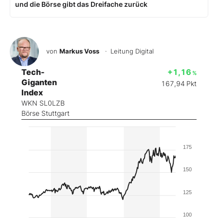
und die Börse gibt das Dreifache zurück
von
Markus Voss
· Leitung Digital
Tech-
+1,16
%
Giganten
167,94
Pkt
Index
WKN SL0LZB
Börse Stuttgart
175
150
125
100