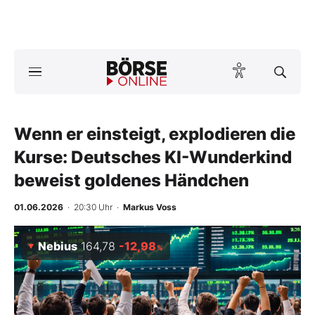
Börse
News
Wenn er einsteigt, explodieren die
Anlageprodukte
Kurse: Deutsches KI-Wunderkind
Finanz-Check
beweist goldenes Händchen
Abo & Shop
01.06.2026
· 20:30 Uhr
·
Markus Voss
BO-Musterdepots
Nebius
164,78
-12,98
%
Experten
Mein B:O