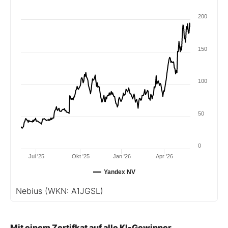
200
150
100
50
0
Jul '25
Okt '25
Jan '26
Apr '26
Yandex NV
Nebius
(WKN: A1JGSL)
Mit einem Zertifkat auf alle KI-Gewinner