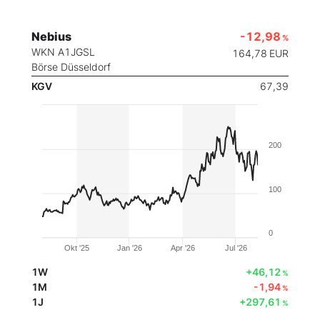
Nebius
-12,98
%
WKN A1JGSL
164,78
EUR
Börse Düsseldorf
KGV
67,39
200
100
0
Okt '25
Jan '26
Apr '26
Jul '26
1W
+46,12
%
1M
-1,94
%
1J
+297,61
%