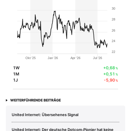
30
28
26
24
22
Okt '25
Jan '26
Apr '26
Jul '26
1W
+0,68
%
1M
+0,51
%
1J
-5,90
%
WEITERFÜHRENDE BEITRÄGE
United Internet: Übersehenes Signal
United Internet: Der deutsche Dotcom‑Pionier hat keine