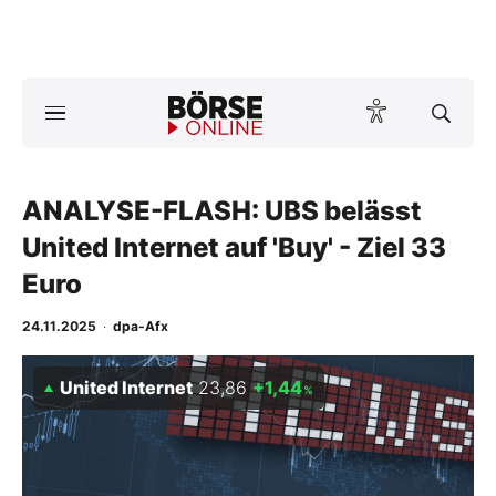
Börse
News
ANALYSE-FLASH: UBS belässt
Anlageprodukte
United Internet auf 'Buy' - Ziel 33
Finanz-Check
Euro
Abo & Shop
24.11.2025
·
dpa-Afx
BO-Musterdepots
United Internet
23,86
+1,44
%
Experten
Mein B:O