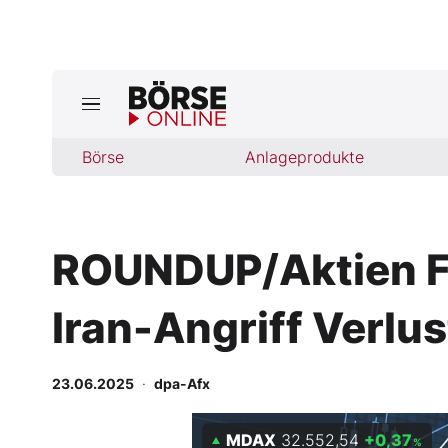
Börse
Börse
Anlageprodukte
News
Anlageprodukte
ROUNDUP/Aktien Fr
Finanz-Check
Iran-Angriff Verlus
Abo & Shop
BO-Musterdepots
23.06.2025
·
dpa-Afx
Experten
MDAX
32.552,54
+0,37
%