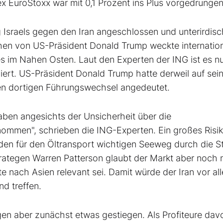
ex EuroStoxx
war mit 0,1 Prozent ins Plus vorgedrungen
sraels gegen den Iran angeschlossen und unterirdis
en von US-Präsident Donald Trump weckte internatio
s im Nahen Osten. Laut den Experten der ING ist es nu
giert. US-Präsident Donald Trump hatte derweil auf sei
nen dortigen Führungswechsel angedeutet.
aben angesichts der Unsicherheit über die
ommen", schrieben die ING-Experten. Ein großes Risi
 den für den Öltransport wichtigen Seeweg durch die S
rategen Warren Patterson glaubt der Markt aber noch 
e nach Asien relevant sei. Damit würde der Iran vor al
d treffen.
en aber zunächst etwas gestiegen. Als Profiteure dav