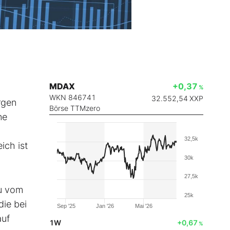
MDAX
+0,37
%
WKN 846741
32.552,54
XXP
rgen
Börse TTMzero
ne
32,5k
ich ist
30k
27,5k
au vom
25k
die bei
Sep '25
Jan '26
Mai '26
auf
1W
+0,67
%