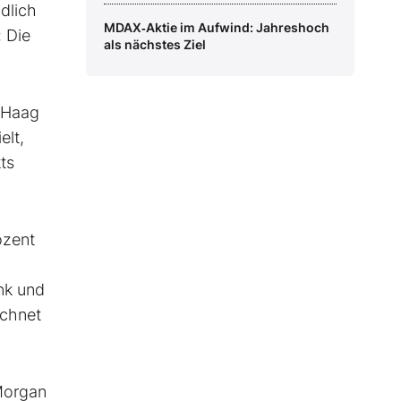
dlich
MDAX‑Aktie im Aufwind: Jahreshoch
: Die
als nächstes Ziel
n Haag
elt,
ts
ozent
nk und
echnet
Morgan