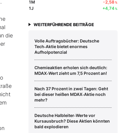
.
1M
-2,58
%
1J
+4,74
%
che
WEITERFÜHRENDE BEITRÄGE
nal
n die
Volle Auftragsbücher: Deutsche
ner
Tech‑Aktie bietet enormes
Aufholpotenzial
Chemieaktien erholen sich deutlich:
MDAX‑Wert zieht um 7,5 Prozent an!
ko
traße
Nach 37 Prozent in zwei Tagen: Geht
nicht
bei dieser heißen MDAX‑Aktie noch
mehr?
lem
Deutsche Halbleiter‑Werte vor
Kursausbruch? Diese Aktien könnten
bald explodieren
on