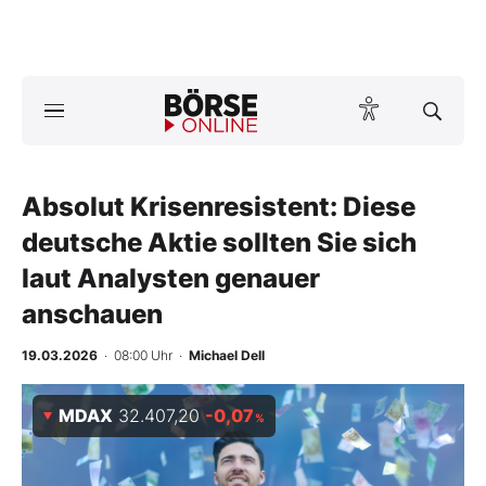
Börse
News
Absolut Krisenresistent: Diese
Anlageprodukte
deutsche Aktie sollten Sie sich
Finanz-Check
laut Analysten genauer
anschauen
Abo & Shop
19.03.2026
· 08:00 Uhr
·
Michael Dell
BO-Musterdepots
MDAX
32.407,20
-0,07
Experten
%
Mein B:O