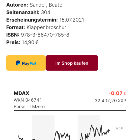
Autoren:
Sander, Beate
Seitenanzahl:
304
Erscheinungstermin:
15.07.2021
Format:
Klappenbroschur
ISBN:
978-3-86470-785-8
Preis:
14,90 €
Im Shop kaufen
MDAX
-0,07
%
WKN 846741
32.407,20
XXP
Börse TTMzero
32,5k