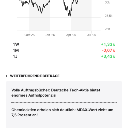
30k
27,5k
25k
Okt '25
Jan '26
Apr '26
Jul '26
1W
+1,33
%
1M
-0,67
%
1J
+3,43
%
WEITERFÜHRENDE BEITRÄGE
Volle Auftragsbücher: Deutsche Tech‑Aktie bietet
enormes Aufholpotenzial
Chemieaktien erholen sich deutlich: MDAX‑Wert zieht um
7,5 Prozent an!