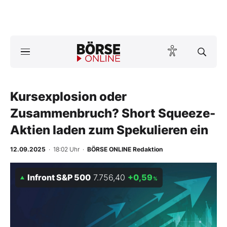
Börse
News
Kursexplosion oder
Anlageprodukte
Zusammenbruch? Short Squeeze-
Finanz-Check
Aktien laden zum Spekulieren ein
Abo & Shop
12.09.2025
· 18:02 Uhr
·
BÖRSE ONLINE Redaktion
BO-Musterdepots
Infront S&P 500
7.756,40
+0,59
%
Experten
Mein B:O