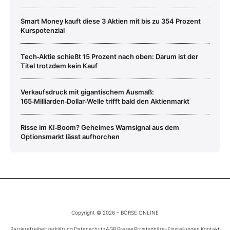
Smart Money kauft diese 3 Aktien mit bis zu 354 Prozent
Kurspotenzial
Tech‑Aktie schießt 15 Prozent nach oben: Darum ist der
Titel trotzdem kein Kauf
Verkaufsdruck mit gigantischem Ausmaß:
165‑Milliarden‑Dollar‑Welle trifft bald den Aktienmarkt
Risse im KI‑Boom? Geheimes Warnsignal aus dem
Optionsmarkt lässt aufhorchen
Copyright © 2026 – BÖRSE ONLINE
Barrierefreiheitserklärung
Datenschutz
AGB
Presse
Privatsphäre-Einstellungen
Kontakt