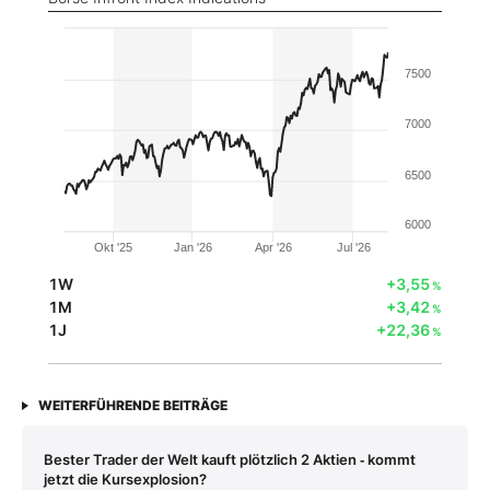
7500
7000
6500
6000
Okt '25
Jan '26
Apr '26
Jul '26
1W
+3,55
%
1M
+3,42
%
1J
+22,36
%
WEITERFÜHRENDE BEITRÄGE
Bester Trader der Welt kauft plötzlich 2 Aktien ‑ kommt
jetzt die Kursexplosion?