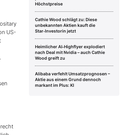
Höchstpreise
Cathie Wood schlägt zu: Diese
ositary
unbekannten Aktien kauft die
Star‑Investorin jetzt
von US-
t
Heimlicher AI‑Highflyer explodiert
nach Deal mit Nvidia – auch Cathie
.
Wood greift zu
Alibaba verfehlt Umsatzprognosen –
Aktie aus einem Grund dennoch
sen
markant im Plus: KI
recht
lich,