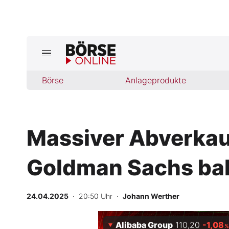
Börse
Börse
Anlageprodukte
News
Anlageprodukte
Massiver Abverkauf
Finanz-Check
Goldman Sachs bal
Abo & Shop
BO-Musterdepots
24.04.2025
· 20:50 Uhr
·
Johann Werther
Experten
Alibaba Group
110,20
-1,08
%