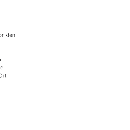
von den
n
ne
Ort