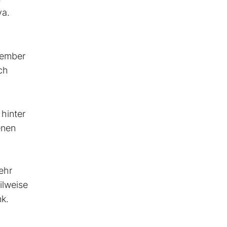
va.
ovember
ch
hinter
enen
ehr
ilweise
k.