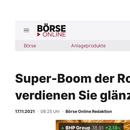
Börse
Börse
Anlageprodukte
News
Anlageprodukte
Super-Boom der Roh
Finanz-Check
verdienen Sie glän
Abo & Shop
BO-Musterdepots
17.11.2021
· 08:25 Uhr
·
Börse Online Redaktion
Experten
BHP Group
38,91
+2,18
%