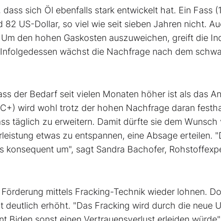
 dass sich Öl ebenfalls stark entwickelt hat. Ein Fass (
d 82 US-Dollar, so viel wie seit sieben Jahren nicht. A
Um den hohen Gaskosten auszuweichen, greift die Ind
ck. Infolgedessen wächst die Nachfrage nach dem schw
ss der Bedarf seit vielen Monaten höher ist als das A
C+) wird wohl trotz der hohen Nachfrage daran festha
 täglich zu erweitern. Damit dürfte sie dem Wunsch v
leistung etwas zu entspannen, eine Absage erteilen. "
rs konsequent um", sagt Sandra Bachofer, Rohstoffexpe
e Förderung mittels Fracking-Technik wieder lohnen. D
t deutlich erhöht. "Das Fracking wird durch die neue 
nt Biden sonst einen Vertrauensverlust erleiden würde"