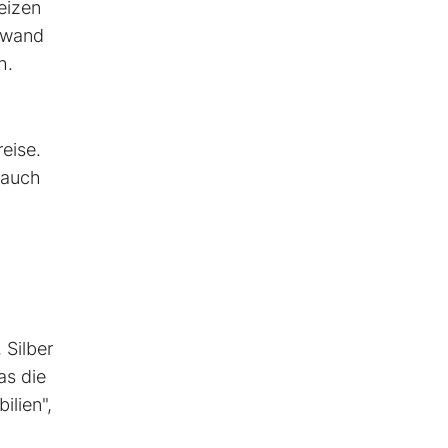
eizen
erwand
h.
eise.
 auch
 Silber
as die
ilien",