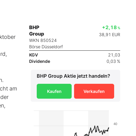
BHP
+2,18
%
Group
38,91
EUR
Oktober
WKN 850524
Börse Düsseldorf
rd,
KGV
21,03
Dividende
0,03 %
BHP Group
Aktie jetzt handeln?
n.
icht am
Kaufen
Verkaufen
 der
en,
40