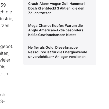
Crash‑Alarm wegen Zoll‑Hammer!
159
Doch KI entdeckt 3 Aktien, die den
uch die
Zöllen trotzen
ustrie,
arzen
Mega‑Chance Kupfer: Warum die
Anglo American‑Aktie besonders
heiße Gewinnchancen bietet
ngebot.
Heißer als Gold: Diese knappe
Ressource ist für die Energiewende
lten,
unverzichtbar – Anleger verdienen
ieler
Die
rtin
och
US-
,