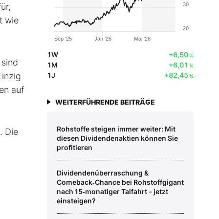
ür,
30
t wie
20
Sep '25
Jan '26
Mai '26
1W
+6,50
%
 sind
1M
+6,01
%
Einzig
1J
+82,45
%
gen auf
WEITERFÜHRENDE BEITRÄGE
Rohstoffe steigen immer weiter: Mit
. Die
diesen Dividendenaktien können Sie
profitieren
Dividendenüberraschung &
Comeback‑Chance bei Rohstoffgigant
nach 15‑monatiger Talfahrt – jetzt
einsteigen?