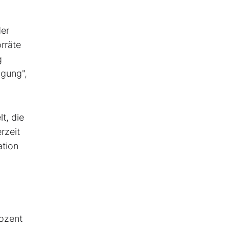
der
rräte
g
ügung",
t, die
rzeit
ation
rozent