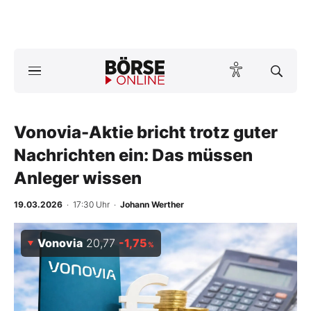
Börse
News
Vonovia-Aktie bricht trotz guter
Anlageprodukte
Nachrichten ein: Das müssen
Finanz-Check
Anleger wissen
Abo & Shop
19.03.2026
· 17:30 Uhr
·
Johann Werther
BO-Musterdepots
Vonovia
20,77
-1,75
%
Experten
Mein B:O