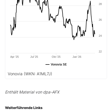
28
26
24
22
Apr '25
Jul '25
Okt '25
Jan '26
Vonovia SE
Vonovia
(WKN: A1ML7J)
Enthält Material von dpa-AFX
Weiterführende Links