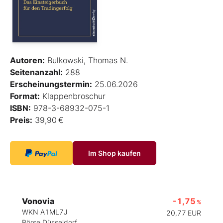
Autoren:
Bulkowski, Thomas N.
Seitenanzahl:
288
Erscheinungstermin:
25.06.2026
Format:
Klappenbroschur
ISBN:
978-3-68932-075-1
Preis:
39,90 €
Im Shop kaufen
Vonovia
-1,75
%
WKN A1ML7J
20,77
EUR
Börse Düsseldorf