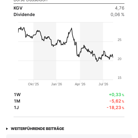
KGV
4,76
Dividende
0,06 %
25
20
15
Okt '25
Jan '26
Apr '26
Jul '26
1W
+0,33
%
1M
-5,62
%
1J
-18,23
%
WEITERFÜHRENDE BEITRÄGE