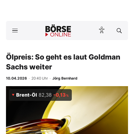
Börse
News
Ölpreis: So geht es laut Goldman
Anlageprodukte
Sachs weiter
Finanz-Check
10.04.2026
· 20:40 Uhr
·
Jörg Bernhard
Abo & Shop
Brent-Öl
82,38
-0,13
%
BO-Musterdepots
Experten
Mein B:O