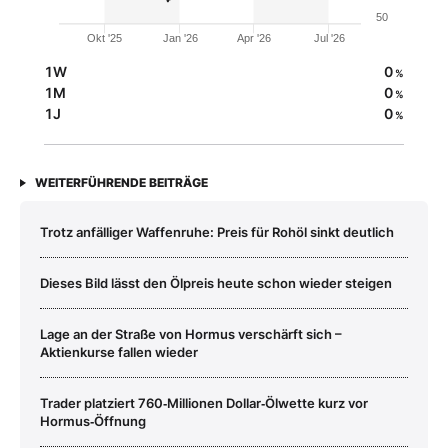
50
Okt '25
Jan '26
Apr '26
Jul '26
1W
0
%
1M
0
%
1J
0
%
WEITERFÜHRENDE BEITRÄGE
Trotz anfälliger Waffenruhe: Preis für Rohöl sinkt deutlich
Dieses Bild lässt den Ölpreis heute schon wieder steigen
Lage an der Straße von Hormus verschärft sich –
Aktienkurse fallen wieder
Trader platziert 760‑Millionen Dollar‑Ölwette kurz vor
Hormus‑Öffnung