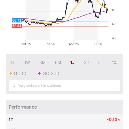
80
Mein Konto
66,71
60
58,84
Folgen Sie uns
40
Okt '25
Jan '26
Apr '26
Jul '26
Kontakt
1T
1W
3M
6M
1J
3J
5J
10J
GD 50
GD 200
Performance
1T
-0,13
%