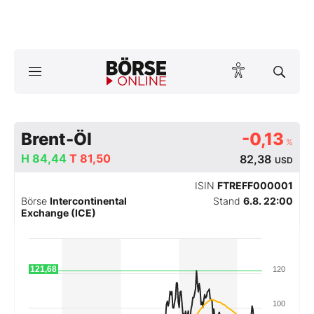
Börse
News
Anlageprodukte
Brent-Öl
-0,13
%
H
84,44
T
81,50
82,38
USD
Finanz-Check
ISIN
FTREFF000001
Abo & Shop
Börse
Intercontinental
Stand
6.8. 22:00
Exchange (ICE)
BO-Musterdepots
Experten
121,68
120
Mein B:O
100