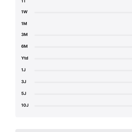
1T
1W
1M
3M
6M
Ytd
1J
3J
5J
10J