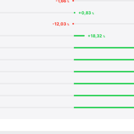
-1,66
%
+0,83
%
-12,03
%
+18,32
%