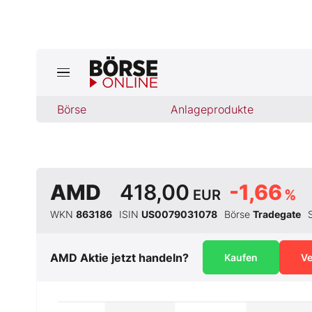
Börse
Börse
Anlageprodukte
News
Anlageprodukte
Finanz-Check
AMD
418,00
-1,66
EUR
%
WKN
863186
ISIN
US0079031078
Börse
Tradegate
Abo & Shop
AMD
Aktie jetzt handeln?
BO-Musterdepots
Kaufen
Ve
Experten