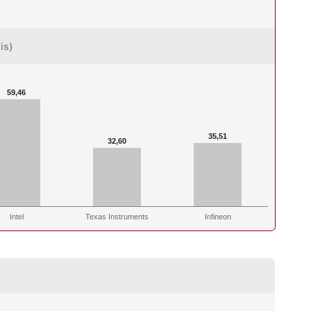
is)
59,46
35,51
32,60
Intel
Texas Instruments
Infineon