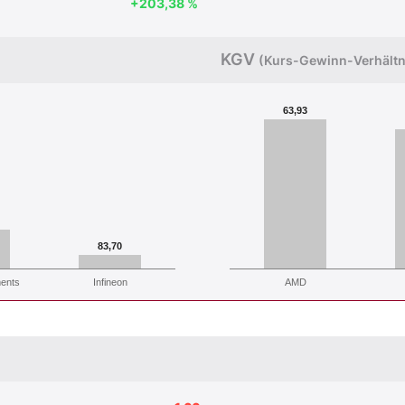
+203,38 %
KGV
(Kurs-Gewinn-Verhältn
63,93
83,70
ments
Infineon
AMD