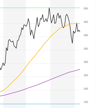
500
450
400
350
300
250
200
150