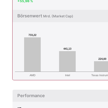
+55,98 %
Börsenwert
Mrd. (Market Cap)
733,22
441,13
224,60
AMD
Intel
Texas Instru
Performance