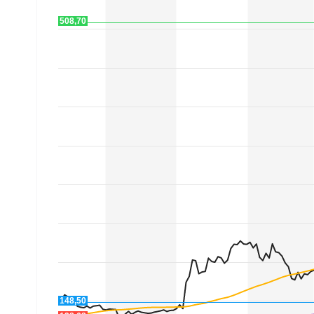
Mein B:O
508,70
Mein Konto
Folgen Sie uns
Kontakt
148,50