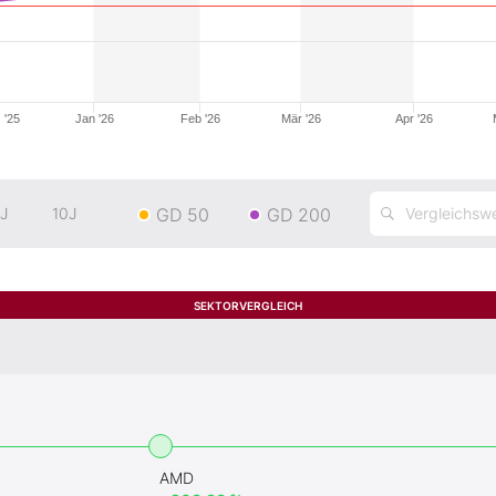
 '25
Jan '26
Feb '26
Mär '26
Apr '26
GD 50
GD 200
J
10J
SEKTORVERGLEICH
AMD