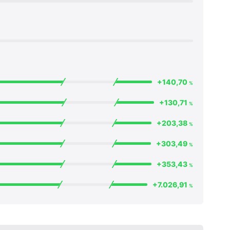
+140,70
%
+130,71
%
+203,38
%
+303,49
%
+353,43
%
+7.026,91
%