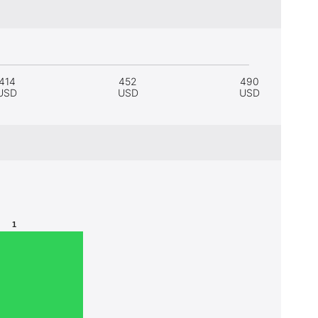
414
452
490
USD
USD
USD
1