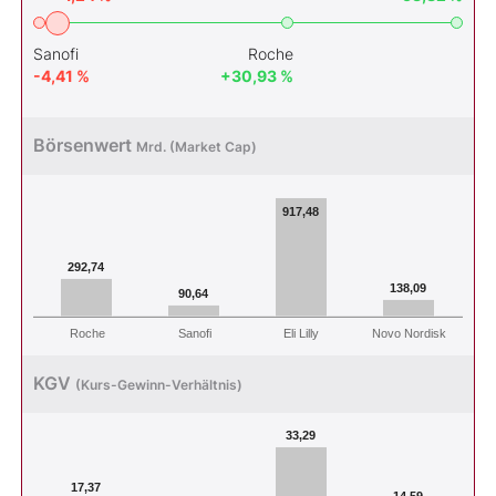
Sanofi
Roche
-4,41 %
+30,93 %
Börsenwert
Mrd. (Market Cap)
917,48
292,74
138,09
90,64
Roche
Sanofi
Eli Lilly
Novo Nordisk
KGV
(Kurs-Gewinn-Verhältnis)
33,29
17,37
14,59