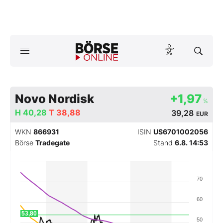
Börse
News
Anlageprodukte
Novo Nordisk
+1,97
%
H
40,28
T
38,88
39,28
EUR
Finanz-Check
WKN
866931
ISIN
US6701002056
Abo & Shop
Börse
Tradegate
Stand
6.8. 14:53
BO-Musterdepots
70
Experten
60
53,80
Mein B:O
50