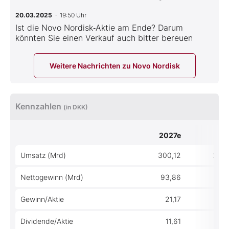
20.03.2025
· 19:50 Uhr
Ist die Novo Nordisk‑Aktie am Ende? Darum
könnten Sie einen Verkauf auch bitter bereuen
Weitere Nachrichten zu Novo Nordisk
Kennzahlen
(in DKK)
2027e
202
Umsatz (Mrd)
300,12
293
Nettogewinn (Mrd)
93,86
96
Gewinn/Aktie
21,17
24
Dividende/Aktie
11,61
12