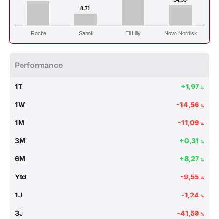
8,71
Roche
Sanofi
Eli Lilly
Novo Nordisk
Performance
1T
+1,97
%
1W
-14,56
%
1M
-11,09
%
3M
+0,31
%
6M
+8,27
%
Ytd
-9,55
%
1J
-1,24
%
3J
-41,59
%