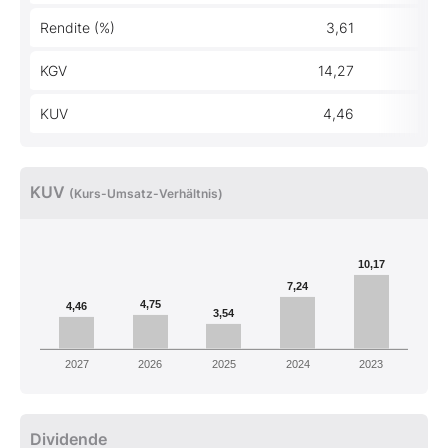
Rendite (%)
3,61
3
KGV
14,27
14
KUV
4,46
4
KUV
(Kurs-Umsatz-Verhältnis)
10,17
7,24
4,75
4,46
3,54
2027
2026
2025
2024
2023
Dividende