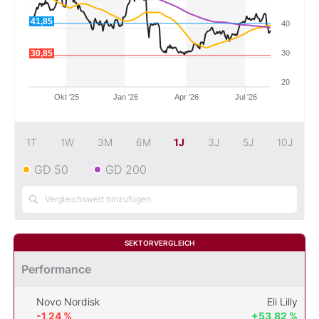
41,85
40
Mein Konto
30,85
30
20
Folgen Sie uns
Okt '25
Jan '26
Apr '26
Jul '26
Kontakt
1T
1W
3M
6M
1J
3J
5J
10J
GD 50
GD 200
SEKTORVERGLEICH
Performance
Novo Nordisk
Eli Lilly
-1,24 %
+53,82 %